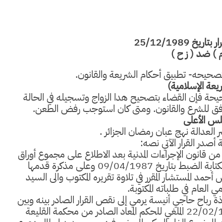
 ) ضد ( ز ح )
بتصحيحه- تطبيق أحكام الشريعة والقانون.
يعة الإسلامية)
لصحيحة فإن القضاء بتصحيح هدا الزواج وتسجيله في الحالة
موافق للشرع والقانون. ومتى كان استوجب رفض الطعن.
س الأعلى
 العدالة نهج عبان رمضان الجزائر .
ة أصدر القرار الآتي نصه:
257،247،239،233،23 وما بعدها من قانون الإجراءات المدنية بعد الاطلاع على مجموع أوراق
ملف الدعوة وعلى عريضة الطعن بالنقض المودعة بكتابة الضبط بتاريخ 09/04/1987 وعلى مذكرة قدمها
مد المستشار المقرر في تلاوة تقريره المكتوب والى السيد
ي العام في طلباته المكتوبة.
ة رباح حاجي أنيسة يرمي إلى نقص القرار الصادر بينه وبين
السيدة (ز ح) من مجلس قضاء البويرة بتاريخ 22/02/1986 الملغي للحكم المعاد الصادر من محكمة القليعة