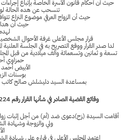
حيث أن أحكام قانون الأسرة الخاصة بإتباع إجراءات 
تنسحب عن هده الحالة لوقو
حيث أن الزواج العرفي موضوع النزاع تتواف
حيث أن هدا ا
لهده
قرار مجلس الأعلى غرفة الأحوال الشخصية
لدا صدر القرار ووقع التصريح به في الجلسة العلنية
تسعة و ثمانين وتسعمائة وألف ميلادية من قبل المجل
حمزاوي أح
الأبيض أحمد
بوسنات الزي
بمساعدة السيد دليشلش صالح كاتب الض
وقائع القضية الصادر في شأنها القرار رقم 58224 المؤرخ في
أقامت السيدة (زح)دعوى ضد (أم) من أجل إثبات زواج ع
ولي والزوجة وشهادة ال
الأ
اعتمد المجلس الأعلى في قراره على شهادة الشه