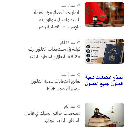
منذ 6 سنة
المصاريف القضائية في القضايا
المدنية والتجارية والإدارية
والإجراءات القضائية وغير
القضائية والعقود التي يحررها
الموثقون
منذ 14 أيام
​قراءة في مستجدات القانون رقم
58.25 المتعلق بالمسطرة المدنية
منذ 6 سنة
نماذج امتحانات شعبة القانون
جميع الفصول PDF
منذ عام
مسجدات جرائم الشيك في قانون
المسطرة المدنية الجديد