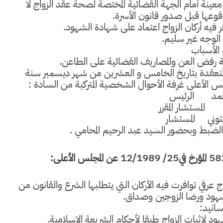
معينة أمام الجهة القضائية المختصة لصحة عقد الزواج لا
عها قبل صدور قانون الأسرة.
ر فيه أركان الزواج اعتماد على شهادة الشهود.
لوجه غير سليم.
 الأسباب
 رفض العن والمصاريف القضائية على الطاعن.
 المنعقدة بتاريخ الخامس و العشرين من شهر ديسمبر سنة
س الأعلى غرفة الأحوال الشخصية المتركبة من السادة :
مد
الرئيس
المستشار المقرر
توني
المستشار
بط وبحضور السيد عبد الرحيم المحامي .
25/ 12/1989 عن المجلس الأعلى:
رفي توافرت فيه الأركان التي يتطلبها الشرع والقانون من
شهود ورضا الزوجين وصداق.
سانيد:
ود لإثبات الزواج طبقا لأحكام الشريعة الإسلامية.