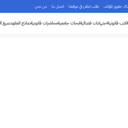
هاك حقوق المؤلف
طلب اعلان في موقعنا
اتصل بنا
من نحن
ة
كتب قانونية
اجتهادات قضائية
ابحاث جامعية
محاضرات قانونية
نماذج العقود
صيغ ال