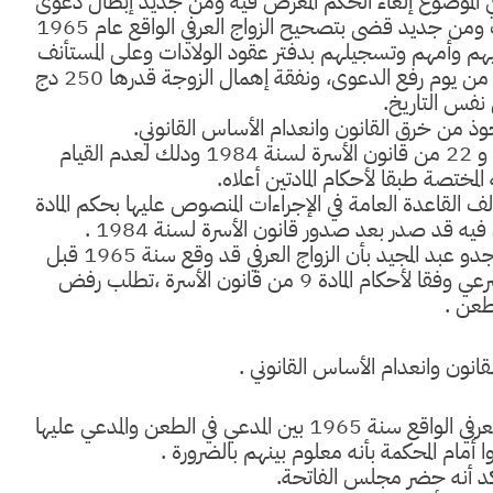
ارضة شكلا وفي الموضوع إلغاء الحكم المعرض فيه ومن جديد إبطال دعوى
المدعية وقضى المجلس من جديد بإلغاء الحكم المستأنف ومن جديد قضى بتصحيح الزواج العرفي الواقع عام 1965
بأبيهم وأمهم وتسجيلهم بدفتر عقود الولادات وعلى المستأنف
عليه دفع نفقة شهرية قدرها 250دج لكل واحد منهم من يوم رفع الدعوى، ونفقة إهمال الزوجة قدرها 250 دج
نفس التاريخ.
 من خرق القانون وانعدام الأساس القانوني.
حيث أن القرار المطعون فيه خالف أحكام المادتين 18 و 22 من قانون الأسرة لسنة 1984 ودلك لعدم القيام
المختصة طبقا لأحكام المادتين أعلاه.
ف القاعدة العامة في الإجراءات المنصوص عليها بحكم المادة
حيث أجابت المدعية عليها في الطعن بواسطة الأستاذ جدو عبد المجيد بأن الزواج العرفي قد وقع سنة 1965 قبل
صدور قانون الأسرة وقد وافرات فيه أركان الزواج الشرعي وفقا لأحكام المادة 9 من قانون الأسرة ،تطلب رفض
طعن .
انون وانعدام الأساس القانوني .
حيث أنه بالإطلاع على ملف القضية يتبين وأن الزواج العرفي الواقع سنة 1965 بين المدعي في الطعن والمدعي عليها
أمام المحكمة بأنه معلوم بينهم بالضرورة .
د أنه حضر مجلس الفاتحة.