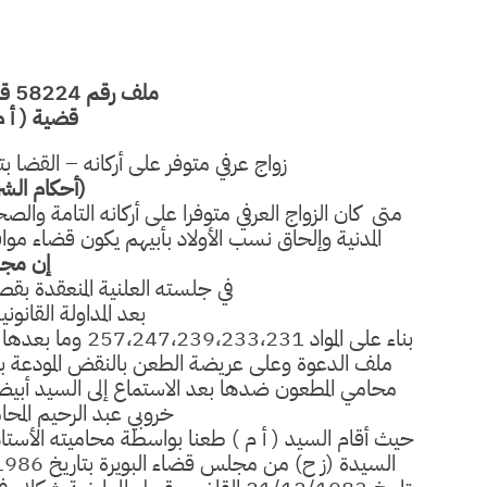
ملف رقم 58224 قرار بتاريخ 25/12/1989
قضية ( أ م
زواج عرفي متوفر على أركانه – القضا 
(أحكام الشر
متى
كان الزواج العرفي متوفرا على أركانه التامة وا
المدنية وإلحاق نسب الأولاد بأبيهم يكون قضاء 
إن مجل
في جلسته العلنية المنعقدة بقصر
بعد المداولة القانوني
بناء على المواد 1
محامي المطعون ضدها بعد الاستماع إلى السيد أبيض أح
خروبي عبد الرحيم المحام
حيث أقام السيد ( أ م ) طعنا بواسطة محاميته الأستاذ