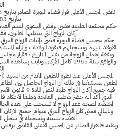
ال
بتاريخ 21/12/1983 .
حكم محكمة القليعة قضى برفض الدعوى لعدم القيام بإ
أركان الزواج التي يتطلبها القانون، 
الأولاد بأبيهم وتسجيلهم فيقود الولادات وإلزام المست
ونفقة إهمال الزوجة من نفس التاريخ ؛ فقرار مجلس ق
والواقع سنة 1965 كامل الأركان وثابت 
الق
المجلس الأعلى عند نظره للطعن المقدم من السيد (أم
الطعن بمستنفدا في دلك أن الزواج الحاصل بين الطاعن
فيه جميع أركان الزو
الذي أكد أنه حضر مجلس الفاتحة وطبقا لأحكام قانون
وبالتالي فمتى كان الزواج العرفي متوافر جميع الأرك
القضاء بتثبيته وتسجيله في سجل الحا
وعليه فالقرار الصادر عن المجلس الأعلى القاضي برفض 