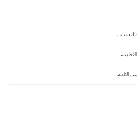
اء بحث...
فعلية...
يض الثلث...