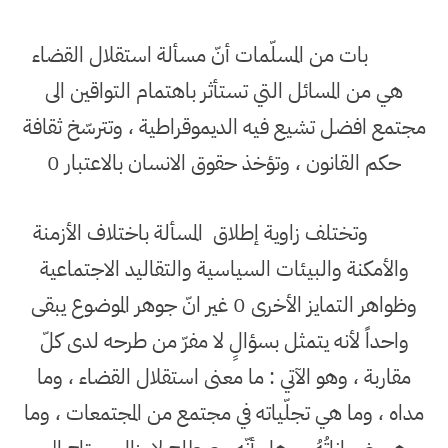
بات من المسلّمات أنّ مسألة استقلال القضاء
هي من المسائل التي تستأثر باهتمام التواقين الى
مجتمع افضل تشيع فيه الديموقراطية ، وتترسّخ ثقافة
حكم القانون ، وتؤخذ حقوق الانسان بالاعتبار 0
وتختلف زاوية إطلاق
المسألة باختلاف الأزمنة
والأمكنة والبيئات السياسية والتقاليد الاجتماعية
وظواهر التمايز الأخرى 0 غير انّ جوهر الموضوع يبقى
واحداً لأنه يتمثل بسؤالٍ لا مفرّ من طرحه لدى كلّ
مقاربة ، وهو الآتي : ما معنى استقلال القضاء ، وما
مداه ، وما هي تجلّياته في مجتمع من المجتمعات ، وما