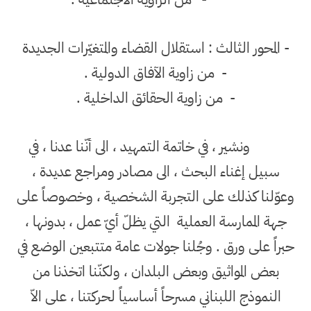
- المحور الثالث : استقلال القضاء والمتغيّرات الجديدة
-
من زاوية الآفاق الدولية .
-
من زاوية الحقائق الداخلية .
ونشير ، في خاتمة التمهيد ، الى أنّنا عدنا ، في
سبيل إغناء البحث ، الى مصادر ومراجع عديدة ،
وعوّلنا كذلك على التجربة الشخصية ، وخصوصاً على
جهة الممارسة العملية
التي يظلّ أيّ عمل ، بدونها ،
حبراً على ورق . وجُلنا جولات عامة متتبعين الوضع في
بعض المواثيق وبعض البلدان ، ولكنّنا اتخذنا من
النموذج اللبناني مسرحاً أساسياً لحركتنا ، على الاّ