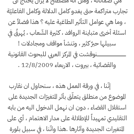
هي ضماناتُهُ ، وهل أنّه مصطلح لا يزال يحتاج الى
تجارب متراكمة حتى يغدو كامل الدلالة وكامل الفاعليّة
، وما هي عوامل التأثير الطاغية عليه ؟ هذا فضلاً عن
اسئلة أخرى متباينة الروافد ، كثيرة الشّعاب ، يُهرقُ في
سبيلها حبرٌ كثير ، وتنشأ مواقف ومجادلات !
ــــــــــــــــــــــــــــــــــــــــــــــــنوقشت في المركز العربي للبحوث القانونية
والقضائية ، بيروت ، الاربعاء 12/8/2009 .
إنّنا ، في ورقة العمل هذه ، سنحاول ان نقارب
الموضوع من منطلق يتعلّق بأثر المتغيرّات الجديدة على
استقلال القضاء ، دون ان نهمل الدخول اليه من بابه
التقليدي تمهيداً للإطلالة على مدار الاهتمام ، أي على
المتغيرات الجديدة وآثارها .هذا وانّنا ، في سبيل بلورة