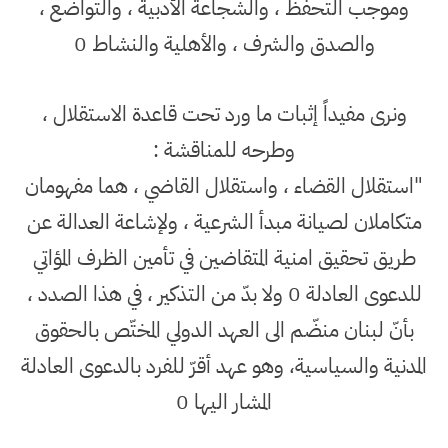
وموجب التحفظ ، والشجاعة الأدبية ، والتواضع ،
والصدق والشرف ، والأهلية والنشاط 0
ونرى مفيداً إثبات ما ورد تحت قاعدة الاستقلال ،
وطرحه للمناقشة :
"استقلال القضاء ، واستقلال القاضي ، هما مفهومان
متكاملان لصيانة مبدأ الشرعية ، ولإشاعة العدالة عن
طريق تحقيق امنية المتقاضين في تأمين الظرف المؤاتي
للدعوى العادلة 0 ولا بدّ من التذكير ، في هذا الصدد ،
بأنّ لبنان منضّم الى العهد الدولي المختّص بالحقوق
المدنية والسياسية، وهو عهد أقرّ للفرد بالدعوى العادلة
المشار اليها 0