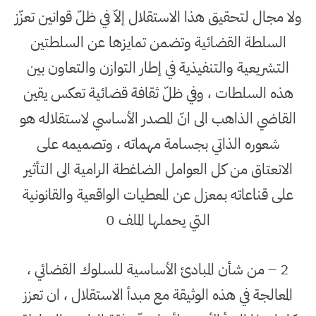
ولا مجال لتحقيق هذا الاستقلال إلاّ في ظلّ قوانين تعزّز
السلطة القضائية وتضمن تمايزها عن السلطتين
التشريعية والتنفيذية في إطار التوازن والتعاون بين
هذه السلطات ، وفي ظلّ ثقافة قضائية تعكس يقين
القاضي الذاهب الى انّ المصدر الأساسي لاستقلاله هو
شعوره الذاتي بجسامة مهماته ، وتصميمه على
الانعتاق من كل العوامل الضاغطة الرامية الى التأثير
على قناعاته بمعزل عن المعطيات الواقعية والقانونية
التي يحملها الملف 0
2 – من شأن المبادئ الأساسية للسلوك القضائي ،
المعالجة في هذه الوثيقة مع مبدأ الاستقلال ، ان تعزز