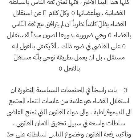
كلها هذا المبدأ الأخير ، لأنها تمتّن ثقة الناس بالسلطة
القضائية ، وبأعضائها 0 وكلّ كلام ٍ عن استقلال
القضاء يظلّ كلاماً نظرياً ان لم يترافق مع ثقة النّاس
بالقضاء 0 وهي ضرورية بدورها لصون مبدأ الاستقلال
0 على القاضي في ضوء ذلك ، ألاّ يكتفي بالقول إنه
مستقل ، بل ان يعمل بطريقة توحي بأنّه مستقلّ
بالفعل 0
3 – بات راسخاً في المجتمعات السياسية المتطورة ان
استقلال القضاء هو علامة من علامات انتماء المجتمع
الى الديموقراطية ، والى دولة القانون التي تمنح القاضي
سلطات واسعة في سبيل تحقيق الامان القانوني ،
وتأكيد رفعة القانون وخضوع الناس لسلطانه على حدّ