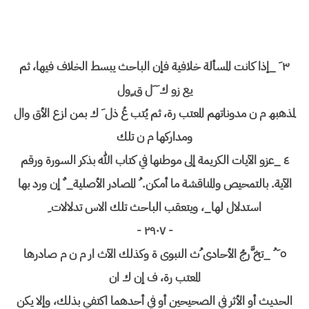
٣ َ _إذا كانت المسألة خلافیة فإن الباحث یبسط الخلاف فیھا، ثم
یع زو ك َ َل ق ٍول
لمذھبھ م ن مدوناتھم المعتب رة، ثم یُتب عُ ذل َ ك بمن ازع الأق وال
ومداركھا م ن تلك
٤ _عزو الآیات الكریمة إلى موطنھا في كتاب الله بذكر السورة ورقم
الآیة. بالتمحیص والمناقشة ما أمكن. ُ المصادر الأصلیة_ ٌ إن ورد بھا
استدلال لھا_، ویتعقب الباحث تلك الاس تدلالات ِ
- ٢٩٠٧ -
٥ َ ُ _تخ َّرجُ الأحادی ُث النبوی ة وكذلك الآث ار م ن م صادرھا
المعتب رة، ف إن ك ان
الحدیث أو الأثر في الصحیحین أو في أحدھما اكتفي بذلك، وإلا یكن