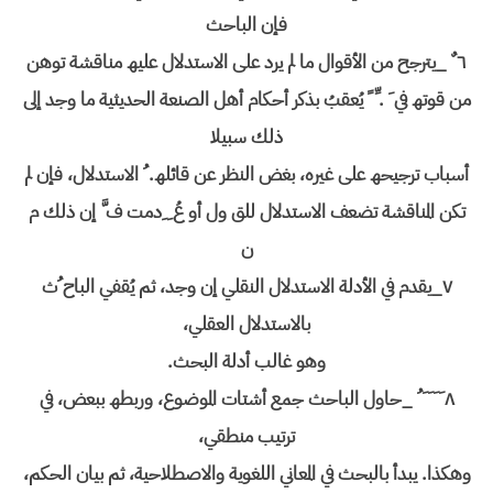
فإن الباحث
٦ ٌ _یترجح من الأقوال ما لم یرد على الاستدلال علیھ مناقشة توھن
من قوتھ في َ . ِّ ً یُعقبُ بذكر أحكام أھل الصنعة الحدیثیة ما وجد إلى
ذلك سبیلا
أسباب ترجیحھ على غیره، بغض النظر عن قائلھ. ُ الاستدلال، فإن لم
تكن المناقشة تضعف الاستدلال للق ول أو عُ ِ ِدمت ف َّ إن ذلك م
ن
٧_یقدم في الأدلة الاستدلال النقلي إن وجد، ثم یُقفي الباح ُث
بالاستدلال العقلي،
وھو غالب أدلة البحث.
٨ َ َ َ َ ُ _حاول الباحث جمع أشتات الموضوع، وربطھ ببعض، في
ترتیب منطقي،
وھكذا. یبدأ بالبحث في المعاني اللغویة والاصطلاحیة، ثم بیان الحكم،