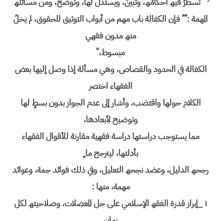
َ ُ َُ تسطرُ فیھ أحكامُھ، وتبینُ، ویستدل لھا، وتوضح، ومن مسائلھ
المھمة : ٌ ٌ فإن الكفالة باب مھم من أبواب التوثیق للحقوق، لم یخلُ
منھ مدون فقھي
مبسوط، ْ
الكفالة في الحدود والقصاص، وھي مسألة إذا وصل إلیھا بعض
الفقھاء اختصر
الكلام حولھا واقتضب، وأشار إلى عدم الجواز بدون بسطٍ لھا
وتوضیح لأبعادھا،
مما یستوجب دراستھا دراسة فقھیة مقارنة للأقوال الفقھاء
بأدلتھا، لیترجح ما ٍ
رجحھ الدلیل، وعضد نجحھ التعلیل، وفي ذلك فوائد جمة، وعوائد
مھمة، منھا :
١ _إبراز قدرة الفقھ الإسلامي على حل المعضلات، وصلاحیتھ لكل
زمان