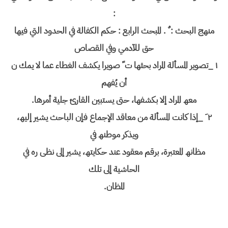
:
منھج البحث : ٌ . المبحث الرابع : حكم الكفالة في الحدود التي فیھا
حق للآدمي وفي القصاص
١ _تصویر المسألة المراد بحثھا ت ً صویرا یكشف الغطاء عما لا یمك ن
أن یُفھم
معھ المراد إلا بكشفھا، حتى یستبین القارئ جلیة أمرھا.
٢ َ _إذا كانت المسألة من معاقد الإجماع فإن الباحث یشیر إلیھ،
ویذكر موطنھ في
مظانھ المعتبرة، برقم معقود عند حكایتھ، یشیر إلى نظی ره في
الحاشیة إلى تلك
المظان.