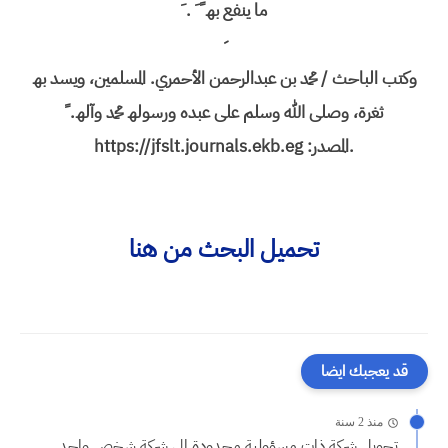
ما ینفع بھ ً َ . َ
وكتب الباحث / محمد بن عبدالرحمن الأحمري. المسلمین، ویسد بھ
ثغرة، وصلى الله وسلم على عبده ورسولھ محمد وآلھ. ً
.المصدر: https://jfslt.journals.ekb.eg
تحميل البحث من هنا
قد يعجبك ايضا
منذ 2 سنة
تحويل شركة ذات مسؤولية محدودة إلى شركة شخص واحد