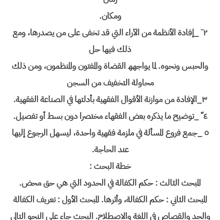
ومكان.
٢ َ _إفادة الأنظمة من الآراء التي قد تخفى على من یصدرھا، ومع
ذلك فیھا حل
والحبس ونحوه. لما یواجھھ القضاة والمفتون والمنظمون، ومن ذلك
محاولة التخفیف من السجن
٣_الإفادة من موازنة الأقوال الفقھیة بأدلتھا في الصناعة الفقھیة.
٤ ً _توضیح ما یذكره بعض الفقھاء مختصرا دون بسط أو تفصیل.
٥ _جمع فروع المسألة في ملزمة فقھیة واحدة، لیسھل الرجوع إلیھا
عند الحاجة.
خطة البحث :
المبحث الثالث : حكم الكفالة في الحدود التي ھي حق محض.
المبحث الثاني : حكم الكفالة، وأثرھا. المبحث الأول : تعریف الكفالة
والحد والقصاص في اللغة والاصطلاح. البحث جاء على النحو التالي