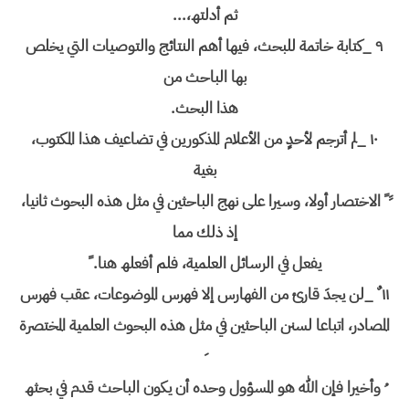
ثم أدلتھ،...
٩ _كتابة خاتمة للبحث، فیھا أھم النتائج والتوصیات التي یخلص
بھا الباحث من
ھذا البحث.
١٠ _لم أترجم لأحدٍ من الأعلام المذكورین في تضاعیف ھذا المكتوب،
بغیة
ً ً الاختصار أولا، وسیرا على نھج الباحثین في مثل ھذه البحوث ثانیا،
إذ ذلك مما
یفعل في الرسائل العلمیة، فلم أفعلھ ھنا. ً
١١ ٌ _لن یجدَ قارئ من الفھارس إلا فھرس الموضوعات، عقب فھرس
المصادر، اتباعا لسنن الباحثین في مثل ھذه البحوث العلمیة المختصرة
ُ وأخیرا فإن الله ھو المسؤول وحده أن یكون الباحث قدم في بحثھ