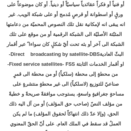
أو فنياً أو فكراً عقائدياً سياسيّاً أو دينياً. أو كان موضوعاً على
ورقٍ أو اسطوانة أو قرصٍ مُدمج أو على شبكة الويب. غير
انه يبقى انه لإمكانية نقل تلك النصوص المحميّة من دعامتها
المثبّتة الأصليّة الى الشبكة الرقمية أو من موقع على تلك
الشبكة الى آخر أو بثه تحت أيّ شكلٍ كان سواءا ً عبر أقمار
البثّ العاديةDirect broadcasting by satellite-DBS-
او أقمار الخدمات الثابتة Fixed service satellites- FSS-
من محطةٍ إلى محطة (سلكياً) أو من محطة الى قمرٍ
صناعيّ للتوزيع (لاسلكياً) الى غير محطةٍ منتشرةٍ على
مساحةٍ جغرافيةٍ واسعةٍ، يستوجب موافقةً صريحةً و خطيةً
من مؤلف النصّ (صاحب حق المؤلف) أو من آل اليه ذلك
الحق، (وإلا عدّ ذلك انتهاكاً لحقوق المؤلف) ما لم يكن
العملُ قد سقط في الملك العام. على أنّ الحقّ المعنوي