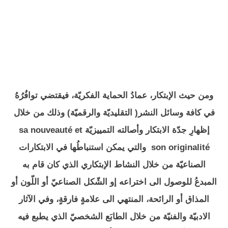
ومن حيث الإبتكار، عمادُ الحماية الفكريّة، فيقتضي توافُرُهُ
في كافة وسائل النشر( التقليديّة والرقميّة) وذلك من خلال
إظهارِ جدّة الابتكار وأصالته التمييزيّة sa nouveauté et
son originalité والتي يمكن استنباطُها في الابتكارات
الصناعيّة من خلال النشاط الإبتكاري الذي كان قام به
المبدعُ للوصول الى اختراعه إو الشّكل الصناعيّ أو اللّون أو
المذاق أو الرائحة، المنتهي الى علامةٍ فارقةٍ، وفي الآثار
الادبيّة والفنيّة من خلال الطابَع الشخصيّ الذي يطبع فيه