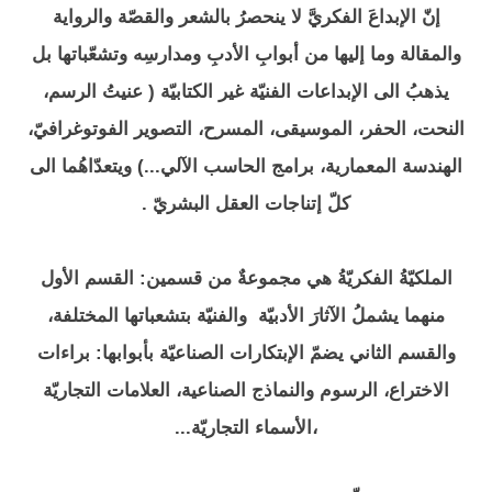
إنّ الإبداعَ الفكريَّ لا ينحصرُ بالشعر والقصّة والرواية
والمقالة وما إليها من أبوابِ الأدبِ ومدارسِه وتشعّباتها بل
يذهبُ الى الإبداعات الفنيّة غير الكتابيّة ( عنيتُ الرسم،
النحت، الحفر، الموسيقى، المسرح، التصوير الفوتوغرافيّ،
الهندسة المعمارية، برامج الحاسب الآلي...) ويتعدّاهُما الى
كلّ إتناجات العقل البشريّ .
الملكيّةُ الفكريّةُ هي مجموعةٌ من قسمين: القسم الأول
منهما يشملُ الآثارَ الأدبيّة والفنيّة بتشعباتها المختلفة،
والقسم الثاني يضمّ الإبتكارات الصناعيّة بأبوابها: براءات
الاختراع، الرسوم والنماذج الصناعية، العلامات التجاريّة
،الأسماء التجاريّة...