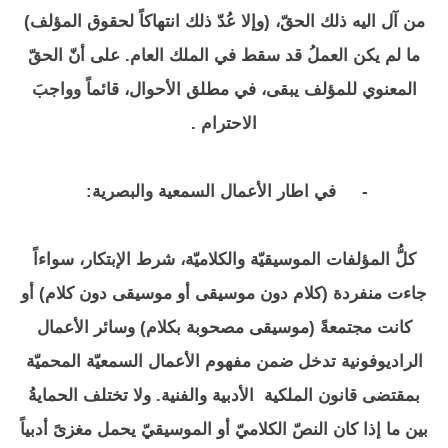
من آل اليه ذلك الحقّ، (وإلا عُدّ ذلك انتهاكاً لحقوق المؤلف)
ما لم يكن العملُ قد سقط في الملك العام. على أنّ الحقّ
المعنوي للمؤلف يبقى، في مطلق الأحوال، قائماً وواجبَ
الاحترام .
-
في اطار الأعمال السمعية والبصرية:
كلُّ المؤلفات الموسيقيّة والكلاميّة، شرط الإبتكار، سواءاً
جاءت منفردة (كلام دون موسيقى أو موسيقى دون كلام) أو
كانت مجتمعةً (موسيقى مصحوبة بكلام) وسائر الأعمال
الراديوفونية تدخل ضمن مفهوم الأعمال السمعيّة المحميّة
بمقتضى قانون الملكية الأدبية والفنية. ولا تختلف الحمايةُ
بين ما إذا كان النصّ الكلاميّ أو الموسيقيّ يحمل مغزىً أدبياً