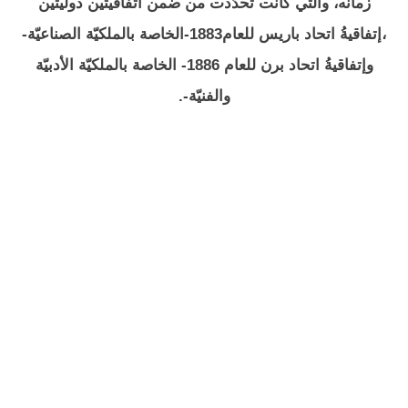
زمانه، والتي كانت تحدّدت من ضمن اتفاقيتين دوليتين
،إتفاقيةُ اتحاد باريس للعام1883-الخاصة بالملكيّة الصناعيّة-
وإتفاقيةُ اتحاد برن للعام 1886- الخاصة بالملكيّة الأدبيّة
والفنيّة-.