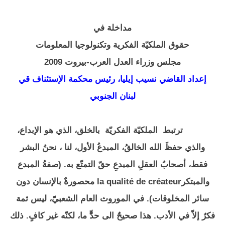
مداخلة في
حقوق الملكيّة الفكرية وتكنولوجيا المعلومات
مجلس وزراء العدل العرب-بيروت 2009
إعداد القاضي نسيب إيليا، رئيس محكمة الإستئناف قي
لبنان الجنوبي
ترتبط الملكيّة الفكريّة بالخلق، الذي هو الإبداع،
والذي حفظَ الله الخالقُ، المبدعُ الأول، لنا ، نحنُ البشر
فقط، أصحابُ العقلِِ المبدعِ حقّ التمتّع به. (صفةُ المبدع
والمبتكرla qualité de créateur محصورةٌ بالإنسان دون
سائر المخلوقات). في الموروث العام الشعبيّ، ليس ثمة
فكرٌ إلاّ في الأدب. هذا صحيحٌ الى حدٍّّ ما، لكنّه غير كافٍ. ذلك