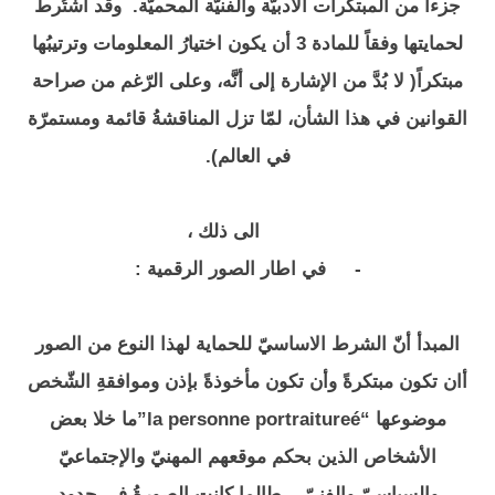
جزءاً من المبتكرات الأدبيّة والفنيّة المحميّة. وقد اشتُرط
لحمايتها وفقاً للمادة 3 أن يكون اختيارُ المعلومات وترتيبُها
مبتكراً( لا بُدَّ من الإشارة إلى أنَّّه، وعلى الرّغم من صراحة
القوانين في هذا الشأن، لمّا تزل المناقشةُ قائمة ومستمرّة
في العالم).
الى ذلك ،
-
في اطار الصور الرقمية :
المبدأ أنّ الشرط الاساسيّ للحماية لهذا النوع من الصور
أان تكون مبتكرةً وأن تكون مأخوذةً بإذن وموافقةِ الشّخص
موضوعها “la personne portraitureé”ما خلا بعض
الأشخاص الذين بحكم موقعهم المهنيّ والإجتماعيّ
والسياسيّ والفنيّ... طالما كانت الصورةُ في حدودِ