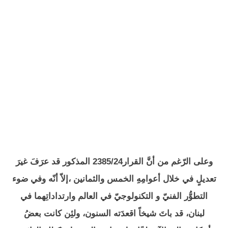
وعلى الرّغم من أنَّ القرار2385/24 المذكور قد عرَفَ غيرَ
تعديلٍ في خلال أعوامِهِِ الخمس والثمانين ،إلاّ أنّه وفي ضوء
التطوُّر الفنيّ و التكنولوجيّ في العالم وارتداداتِهما في
لبنان، قد باتَ شيخاً اقعدَته السنون، ولئِن كانت بعضُ