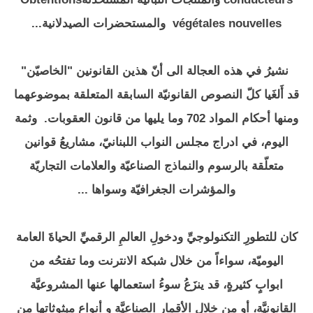
végétales nouvelles والمستحضرات الصيدلانية...
نشيرُ في هذه العجالة الى أنّ هذين القانونين "الخاصيّن"
قد أَلغَيا كلّ النصوص القانونيّة السابقة المتعلقة بموضوعهما
ومنها أحكام المواد 702 وما يليها من قانون العقوبات. وثمة
اليوم، في ادراج مجلس النواب اللبنانيّ، مشاريعُ قوانين
متعلّقة بالرسوم والنماذج الصناعيّة والعلامات التجاريّة
والمؤشرات الجغرافيّة وسواها ...
كان للتطورِ التكنولوجيِّ ودخولِ العالمِ الرقميِّ الحياةََ العامة
اليوميّة، سواءاً من خلال شبكة الانترنت وما تفتحُه من
ابوابٍ كثيرةٍ، قد ينزَعُ سوءُ استعمالها عنها المشروعيَّة
القانونيَّة، أو من خلال الأقمار الصناعيَّة و أنواع مبثوثاتها من