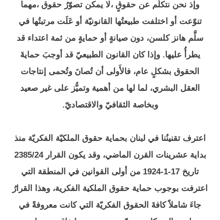
وإذ نحن نتكلّم عن حقوقٍ ،لا يمكن تصوّرُ حقوق ،مهما
تنوّعت أو اختلفت طبيعتُها القانونيّة أو عَلَت مرتبتُها في
سلَّم هانز كلسن، دون صيانةٍ أو حمايةٍ من ثمة اعتداء قد
يطرأُ عليها. وإذا كان القانون الطبيعيّ قد أوجبَ حمايةَ
الحقوق بشكلٍ عام، فالأَولى أن تُصانَ وتُحمى إنتاجات
العقل البشري، لما لها من أهمية وتميُّز على غير صعيد
وبخاصة الثقافيّ والاقتصاديّ.
اعترف تقنينُنا في لبنان بحماية حقوق الملكيّة الفكريّة منذ
بداية عشرينات القرن الماضي، وقد يكون القرار 2385/24
تاريخ 17-1-1924 من أولى القوانين في المنطقة التي
اعترفت بوجوب حماية حقوق الملكية الفكرية، وهذا القرارُ
جاءَ شاملاً كافةَ الحقوق الفكريّة التي كانت معروفةً في