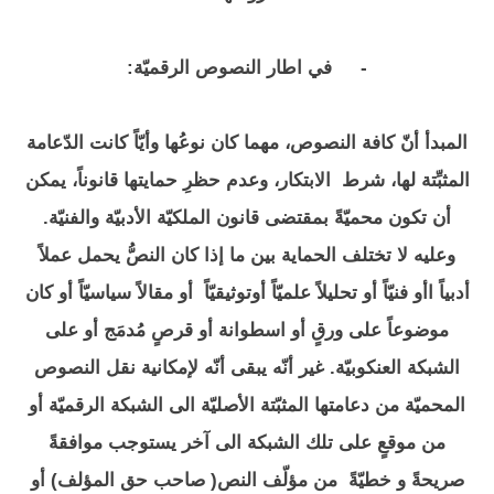
-
في اطار النصوص الرقميّة:
المبدأ أنّ كافة النصوص، مهما كان نوعُها وأيّاً كانت الدّعامة
المثبِّتة لها، شرط الابتكار، وعدم حظرِ حمايتها قانوناً، يمكن
أن تكون محميّةً بمقتضى قانون الملكيّة الأدبيّة والفنيّة.
وعليه لا تختلف الحماية بين ما إذا كان النصُّ يحمل عملاً
أدبياً اأو فنيّاً أو تحليلاً علميّاً أوتوثيقيّاً أو مقالاً سياسيّاً أو كان
موضوعاً على ورقٍ أو اسطوانة أو قرصٍ مُدمَج أو على
الشبكة العنكوبيّة. غير أنّه يبقى أنّه لإمكانية نقل النصوص
المحميّة من دعامتها المثبّتة الأصليّة الى الشبكة الرقميّة أو
من موقعٍ على تلك الشبكة الى آخر يستوجب موافقةً
صريحةً و خطيّةً من مؤلّف النص( صاحب حق المؤلف) أو