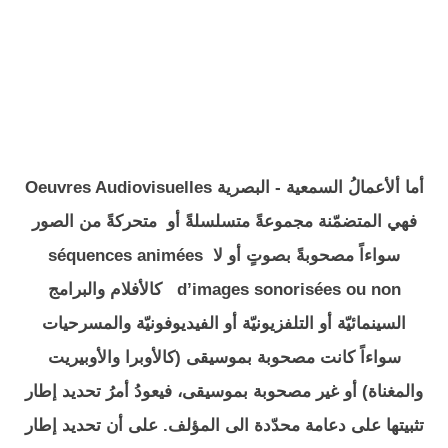
أما ألأعمالُ السمعية - البصرية Oeuvres Audiovisuelles
فهي المتضمّنة مجموعةً متسلسلةً أو متحركةً من الصور
سواءاً مصحوبةً بصوتٍ أو لا séquences animées
d’images sonorisées ou non كالأفلام والبرامج
السينمائيّة أو التلفزيونيّة أو الفيديوفونيّة والمسرحيات
سواءاً كانت مصحوبة بموسيقى (كالأوبرا والأوبيريت
والمغناة) أو غير مصحوبة بموسيقى، فيعودُ أمرُ تحديد إطار
تثبيتها على دعامة محدّدة الى المؤلف. على أن تحديد إطار