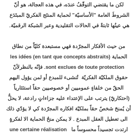
لكن ما يقتضي التوقّفُ عندَه، في هذه العجالة، هو أنّ
الشروطَ العامة "الأساسيّة" لحماية المنتَج الفكريّ المبتَدَع
هي عينُها ثابتةٌ في الحالات التقليدية وعبر الشبكة الرقميّة.
من حيث الأفكار المجرّدة فهي مستبعدة كليّاً من نطاق
الحماية les idées (en tant que concepts abstraits)
sont exclues de toute protection. فإنّه بالنظرلأنّ
حقوق الملكيّة الفكريّة تُنشىء للمبدع أو لمن يؤول اليهم
الحقّ من خلفاءٍ عموميين أو خصوصيين حقاً استئثارياً
(احتكاريّ) يترتب على الإعتداء عليه جزاءاتٍ رادعة، لا يحلُّ
أن يُمنحَ شخصٌ حقاً بملكيّة افكاره المجرّدة كي لا يؤدّي ذلك
الى تعطيل العقل المبدع . لا يمكن منحُ الحماية الا لفكرةٍ
ارتدت تجسيداً محسوساً ما une certaine réalisation