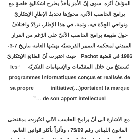
المؤلفُ أثَرَه. سوى إنّ الأمرَ يأخذُ بطرح اشكاليةٍ خاصةٍ مع
برامج الحاسب الآلي، محورُها تحديدُ الإطارِ الإبتكاريّ
ونواحي الجِدّة فيه، وثمة، في هذا الإطار، تردّدٌ واختلافٌ
حولَ طبيعة برامج الحاسب الآليّ على الرّغم من القرار
المبدئي لمحكمة التمييز الفرنسيّة بهيئتها العامة بتاريخ 7-3-
1986 في قضية Pachot حيث اعتبرت أنّ الطابَعَ الإبتكاريّ
يُستنتَجُ من خلال المقدّمات والإسهامات الفكريّة “les
programmes informatiques conçus et realisés de
sa propre initiative(…)portaient la marque
de son apport intellectuel …”
مع الاشارة الى أنّ برامجَ الحاسب الآلي اعتُبرت، بمقتضى
القانون اللبناني رقم 75/99 ، وتأثراً بأكثر قوانين العالم،