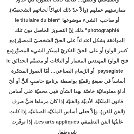
ممارستِهم عملهم (والاّ عدّ ذلك انتهاكاً لحياتهم الشخصيّة).
أو صاحب الشيء موضوعها “le titulaire du bien
photographié”.ذلك إنّ التصويرَ الحاصل دون تلك
الموافقة يشكل اعتداءاً على الحقّ الشخصيّ للمصوِّر(مع
كسر الواو) أو على الحقّ الفكريّ لمبتكرِ الشيء المصوَّر(مع
فتح الواو) المهندس المعمار أو النحّات أو مصمِّم الحدائق le
paysagiste أو الرّسام الصناعي... أمّا الصورُ المبتكرة
أساساً في صيغةٍ رقميّةٍ بواسطة برنامج حاسبٍ آليٍّّ أو أيّ
أداةٍ معلوماتيّة خاصّة بهذا الشأن فهي محميّة على أساس
قانون الملكيّة الأدبيّة والفنيّة إذا كان مرماها فنيٌّ صرف
(الفن للفن)، وإلاّ فعلى أساس الملكيّة الصناعيّة إذا كانت
غايتُها الفن التطبيقي Les arts appliqués، إذا توفّرت
شروطها.