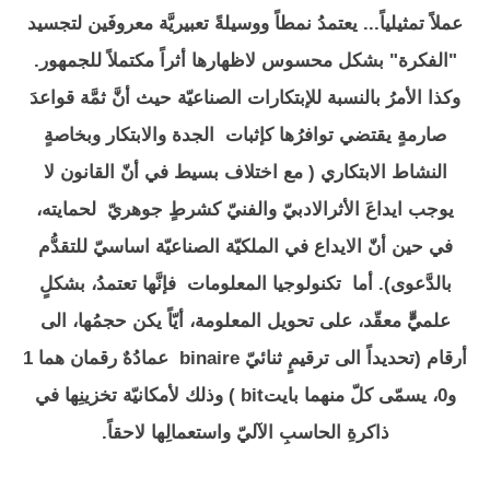
عملاً تمثيلياً... يعتمدُ نمطاً ووسيلةً تعبيريَّة معروفَين لتجسيد
"الفكرة" بشكل محسوس لاظهارها أثراً مكتملاً للجمهور.
وكذا الأمرُ بالنسبة للإبتكارات الصناعيّة حيث أنَّ ثمَّة قواعدَ
صارمةٍ يقتضي توافرُها كإثبات الجدة والابتكار وبخاصةٍ
النشاط الابتكاري ( مع اختلاف بسيط في أنّ القانون لا
يوجب ايداعَ الأثرالادبيّ والفنيّ كشرطٍ جوهريّ لحمايته،
في حين أنّ الايداع في الملكيّة الصناعيّة اساسيّ للتقدُّم
بالدَّعوى). أما تكنولوجيا المعلومات فإنَّها تعتمدُ، بشكلٍ
علميٍّّ معقّد، على تحويل المعلومة، أيّاً يكن حجمُها، الى
أرقام (تحديداً الى ترقيمٍ ثنائيّ binaire عمادُهٌ رقمان هما 1
و0، يسمّى كلّ منهما بايتbit ) وذلك لأمكانيّة تخزينِها في
ذاكرةِ الحاسبِ الآليّ واستعمالِها لاحقاً.