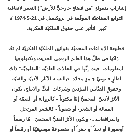
إشاراتٍ منقولةٍ "من فضاءٍ خارجيٍّّ للأرض"( التعبير لاتفاقية
التوابع الصناعيّة الموقّعة في بروكسيل في 21-5-1974 )،
كبير التأثير على حقوق الملكيّة الفكرية.
فطبيعة الإبداعات المحميّة بقوانين الملكيّة الفكريّة لم تعُد
ذاتُها في ظلِّ هذا العالم الرقمي الحديث وتكنولوجيا
المعلومات. حيث إنَّها في الحالات العاديّة "التقليديّة" ذاتُ
اطارٍ قانونيّ جامدٍ محدّد. فبالنسبة للآثار الأدبيّة والفنيّة
وحقوقِ الفنّانين المؤدين وشركات البثِّ والانتاج، يكون
الأثرُالأدبيّ المحميُّ إمّا مكتوباً - كالرواية أو القصّة أو
المقالة أو الشعر- أو شفوياً - كالشعر المرتجل
والمرافعات...- ويكون الأثرُ الفنيُّ المحميّ امّا رسماً
أوصورةً أو نحتاً أو حفراً أو مقطوعةً موسيقيّةً أو رقصاً أو