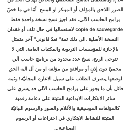
الضرر اللاحق بالمؤلف أو المبتكر او المنتج. أمّا في ما خصّ
برامجِ الحاسب الآلي، فقد اجيز نسخ نسخة واحدة فقط
copie de sauvegarde لاستعمالها في حال تلف أو فقدان
النسخة الأصلية .الى ذلك ثمة" تعدّ قانوني" آخر متمثل
بالإجازة للمؤسسات التربوية والمكتبات العامة، التي لا
تتوخى الربح، نسخ عدد محدود من برنامج حاسب آلي
محميّ دون إذنٍ أو موافقةٍ من مؤلفه او من آل اليه الحق
لوضعها يتصرف الطلاب على سبيل الاعارة المجانيّة! وثمة
قائل بأن ما يجوز على برامج الحاسب الآلي قد يسري على
سائر الابتكارات الابداعية المثبتة على دعامة رقمية
كالمؤلفات الموسيقية والأفلام والصور والرسوم البيانيّة
المثبتة للنشاط الابتكاري في اختراعات أو الرسوم
الصناعية...