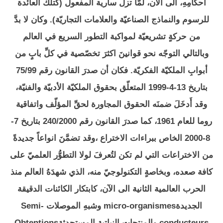
أحكامِهِ، الى الآن، لمَّا تزل سارية المفعول (كتلك العائدة
للرسوم والنماذج الصناعيّة والعلامات التجاريّة). وكان لا بدَّ
من حركةٍ تشريعيّة لمواكبة التطور السريع في العالم
وبالتالي التوجّه نحو قوانينَ اكثرَ تخصّصية في كلِّ بابٍ من
أبوابِ الملكيّة الفكريّة. فكان أن صدرَ القانون رقم 75/99
بتاريخ 13-4-1999 المتعلّق بحقوق الملكيّة الأدبيّة والفنيّة،
وقد أَدخَلَ ضمنَه الحقوق المجاورة لحقِّ المؤلّف واتفاقية
روما للعام 1961، كما صدرَ القانون رقم 240/2000 بتاريخ 7-
8-2000 الخاص ببراءات الاختراع ،وقد تضمَّنَ انواعاً جديدةً
من الاختراعات التي لم تكن لتُعرفَ لولا التطوُّر العلميّ على
كافة صعده، وبخاصةٍ التكنولوجيّ منه، الذي شهدَهُ العالم منذ
الحرب العالمية الثانية الى الآن، كابتكار الكائنات الدقيقة
الجديدةmicro-organismes وشبهِ الموصلات Semi-
conducteurs والمنتجات النباتية المستحدثةObtentions