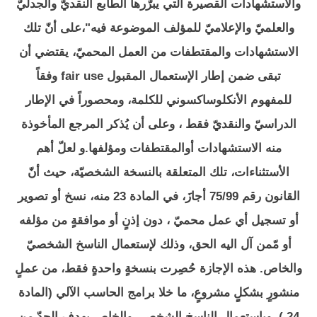
والاستشهادات القصيرة التي يبرّرها الطابع النقديّ والجدليّ
والعلميّ والإعلاميّ للمؤلف الموضوعة فيه"،على أنّ تلك
الاستشهادات والمقتطفات من العمل المحميّ، يقتضي أن
تبقى ضمن إطار الإستعمال المقبول fair use وفقاً
للمفهوم الأنكلوساكسوني للكلمة، ومحصوراً في الإطار
الدراسيّ والنقديّ فقط ، وعلى أن يُذكر المرجع المأخوذة
منه الاستشهادات أوالمقتطفات ومؤلفها.و لعلّ أهم
الأستثناءات، تلك المتعلقة بالنسخة الشخصيّة، حيث أنّ
القانون رقم 75/99 أجازَ، في المادة 23 منه، نسخ أو تصوير
أو تسجيل أي عمل محميّ ، دون إذنٍ أو موافقةٍ من مؤلفه
أو مّمن آل اليه الحق، وذلك لإستعمال الناسخ الشخصيّ
والخاص. هذه الإجازة حُصِرت بنسخةٍ واحدةٍ فقط، من عملٍ
منشورٍ بشكلٍٍ مشروعٍ، ما خلا برامج الحاسب الآلي (المادة
24 )، وباستعمال الناسخ الشخصي والخاص بهدف الحدّ من