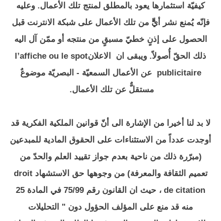
كيفيّة استثمارها يعود بالمطلق لمنتج تلك الأعمال. وعليه
فإنّه يُمنع نشر أيٍّّ من تلك الأعمال على شبكة الانترنت قبل
الحصول على إذنٍ خطيّ مسبقٍ من منتجه أو ممّن آل اليه
ذلك الحقّ أُصولاً. ويبقى ان الاعلانl’affiche ou le spot
publicitaire عن الأعمال السمعيّة - البصريّة موضوعٌ
مستقلٌّ عن تلك الأعمال.
لا بد لنا أخيرا من الإشارة الى أنّ قوانين الملكية الفكرية قد
أوجدت عدداً من الاستثناءات على الحقوق المادية للمبدعين
(مبرّرة ذلك من ناحية بعدم جواز تقييد العلم والحدّ من
تعميم الثقافة والمعرفة) من وجوهها حق الاستشهاد droit
de citation ، حيث ان القانون رقم 75/99 في المادة 25
منه قد منع على المؤلف الحؤول دون " التحليلات