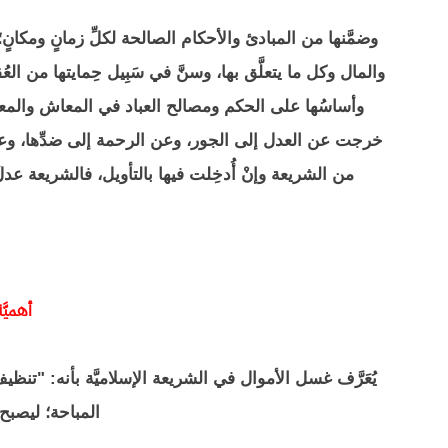
وضمَّنها من المبادئ والأحكام الصالحة لكلِّ زمانٍ ومكا
والمال وكل ما يتعلَّق بها، وسنَّ في سَبِيل حِمايتها من ال
وأساسُها على الحكم ومصالح العباد في المعاش والمعاد، و
خرجت عن العدل إلى الجور، وعن الرحمة إلى ضدِّها، و
من الشريعة وإنْ أُدخِلت فيها بالتأويل، فالشريعة عدلُ ا
أهميَّ
يُعَرَّف غسل الأموال في الشريعة الإسلاميَّة بأنه: "تنظي
المباحة؛ ليصبح ط