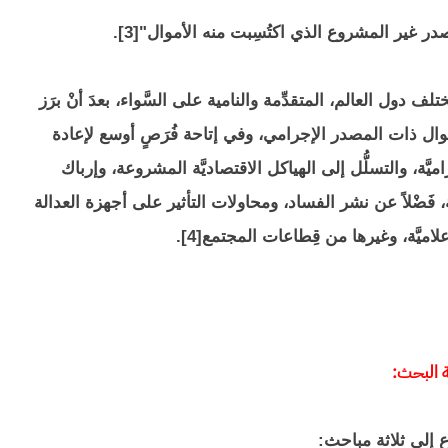
در غير المشروع الذي اكتُسِبت منه الأموال"[3].
لف دول العالم، المتقدِّمة والنامية على السَّواء، بعدَ أنْ برَز
أموال ذات المصدر الإجرامي، وفي إتاحة فُرَصٍ أوسع لإعادة
َة، والتسلُّل إلى الهياكل الاقتصاديَّة المشروعة، وإرباك
َة، فَضْلاً عن نشر الفساد، ومحاولات التأثير على أجهزة العدالة
علاميَّة، وغيرها من قِطاعات المجتمع[4].
البحث:
ع إلى ثلاثة مباحث: