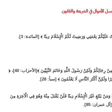
سل الأموال في الشريعة والقانون
عَلَيْكُمْ نِعْمَتِي وَرَضِيتُ لَكُمُ الْإِسْلَامَ دِينًا ﴾ [المائدة: 3].
والصلاة والسلام على خير خلقه؛ ﴿ مَا كَانَ مُحَمَّدٌ أَبَا أَحَدٍ مِنْ رِجَالِكُمْ وَلَكِنْ رَسُولَ اللَّهِ وَخَاتَمَ النَّبِيِّينَ ﴾[الأحزاب: 40]، ﴿
يرًا وَلَكِنَّ أَكْثَرَ النَّاسِ لَا يَعْلَمُونَ ﴾ [سبأ: 28].
ْرَ الْإِسْلَامِ دِينًا فَلَنْ يُقْبَلَ مِنْهُ وَهُوَ فِي الْآخِرَةِ مِنَ
[آل عمران: 85].