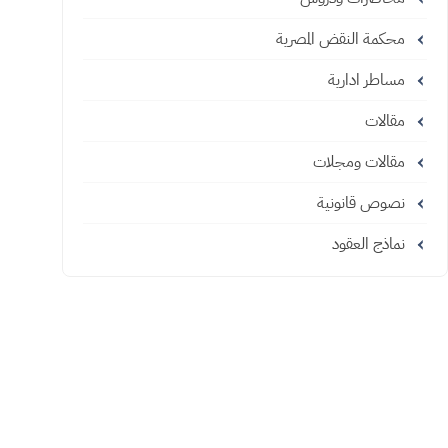
محكمة النقض المصرية
مساطر ادارية
مقالات
مقالات ومجلات
نصوص قانونية
نماذج العقود