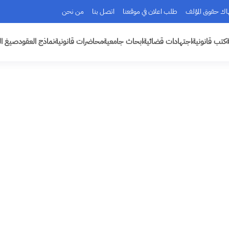
هاك حقوق المؤلف
طلب اعلان في موقعنا
اتصل بنا
من نحن
ة
كتب قانونية
اجتهادات قضائية
ابحاث جامعية
محاضرات قانونية
نماذج العقود
صيغ ال