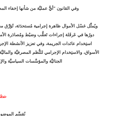
وفي القانون "أيُّ عمليَّة من شأنها إخفاء المص
ويُمثِّل غسْل الأموال ظاهرة إجرامية مُستحدَثة، تُؤرِّق مخت
دورُها في عَرقَلة إجراءات تَعقُّب وضبْط ومُصادَرة ال
استِخدام عائدات الجريمة، وفي تعزيز الأنشطة الإجراميّ
الأسواق، والاستِخدام الإجرامي للنُّظم المصرفيَّة والماليّ
الجنائيَّة والمؤسَّسات السياسيَّة والإ
خطة 
نُقسِّم الموضو