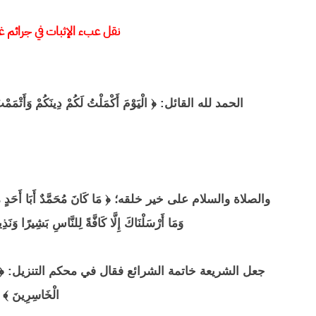
نقل عبء الإثبات في جرائم غ
الحمد لله القائل: ﴿ الْيَوْمَ أَكْمَلْتُ لَكُمْ دِينَكُمْ وَأَتْمَمْتُ 
وَمَا أَرْسَلْنَاكَ إِلَّا كَافَّةً لِلنَّاسِ بَشِيرًا وَنَذِ
جعل الشريعة خاتمة الشرائع فقال في محكم التنزيل: ﴿ وَمَنْ يَبْتَغِ غَي
الْخَاسِرِينَ ﴾ 