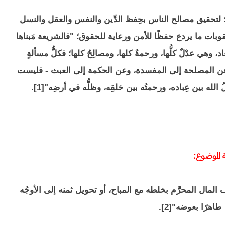
نٍ؛ لتحقيق مصالح الناس بحِفظ الدِّين والنفس والعقل والنسل
عُقوبات ما يردع حفظًا للأمن ورعاية للحقوق؛ "فالشريعة مَبناها
هي عدْلٌ كلُّها، ورحمةٌ كلها، ومصالِحُ كلها؛ فكلُّ مسألةٍ
عن المصلحة إلى المفسدة، وعن الحكمة إلى العبث - فليست
لله بين عِباده، ورحمتُه بين خلقِه، وظلُّه في أرضِه"[1].
ة الموضوع:
ف المال المحرَّم بخلطه مع المباح، أو تحويل ثمنه إلى الأوجُه
اهرًا بعوضه"[2].