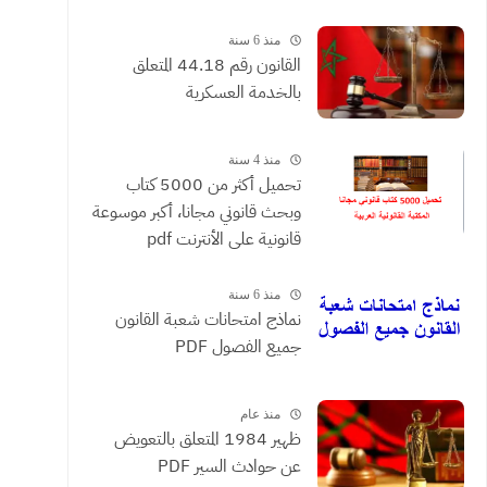
القضائية والعقود التي يحررها
الموثقون
منذ 6 سنة
القانون رقم 44.18 المتعلق
بالخدمة العسكرية
منذ 4 سنة
تحميل أكثر من 5000 كتاب
وبحث قانوني مجانا، أكبر موسوعة
قانونية على الأنترنت pdf
منذ 6 سنة
نماذج امتحانات شعبة القانون
جميع الفصول PDF
منذ عام
ظهير 1984 المتعلق بالتعويض
عن حوادث السير PDF