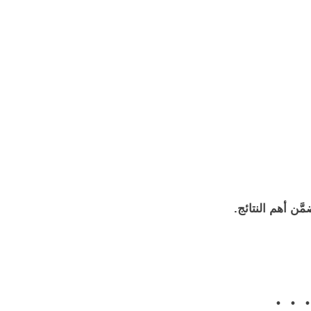
َّن أهم النتائج.
• • •