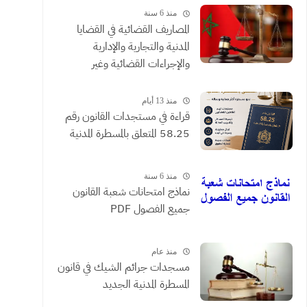
منذ 6 سنة
المصاريف القضائية في القضايا
المدنية والتجارية والإدارية
والإجراءات القضائية وغير
القضائية والعقود التي يحررها
الموثقون
منذ 13 أيام
​قراءة في مستجدات القانون رقم
58.25 المتعلق بالمسطرة المدنية
منذ 6 سنة
نماذج امتحانات شعبة القانون
جميع الفصول PDF
منذ عام
مسجدات جرائم الشيك في قانون
المسطرة المدنية الجديد