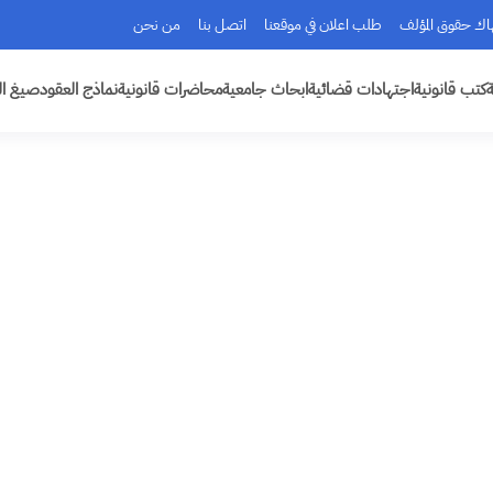
هاك حقوق المؤلف
طلب اعلان في موقعنا
اتصل بنا
من نحن
ة
كتب قانونية
اجتهادات قضائية
ابحاث جامعية
محاضرات قانونية
نماذج العقود
صيغ ال