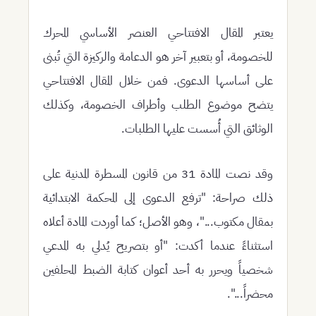
يعتبر المقال الافتتاحي العنصر الأساسي المحرك
للخصومة، أو بتعبير آخر هو الدعامة والركيزة التي تُبنى
على أساسها الدعوى. فمن خلال المقال الافتتاحي
يتضح موضوع الطلب وأطراف الخصومة، وكذلك
الوثائق التي أُسست عليها الطلبات.
وقد نصت المادة 31 من قانون المسطرة المدنية على
ذلك صراحة:
"ترفع الدعوى إلى المحكمة الابتدائية
بمقال مكتوب..."
، وهو الأصل؛ كما أوردت المادة أعلاه
استثناءً عندما أكدت:
"أو بتصريح يُدلي به المدعي
شخصياً ويحرر به أحد أعوان كتابة الضبط المحلفين
محضراً..."
.