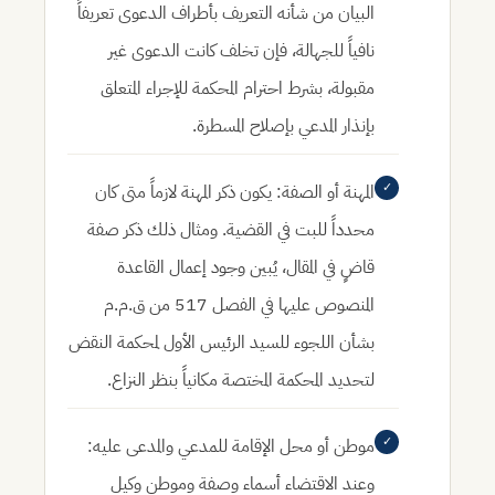
البيان من شأنه التعريف بأطراف الدعوى تعريفاً
نافياً للجهالة، فإن تخلف كانت الدعوى غير
مقبولة، بشرط احترام المحكمة للإجراء المتعلق
بإنذار المدعي بإصلاح المسطرة.
✓
المهنة أو الصفة:
يكون ذكر المهنة لازماً متى كان
محدداً للبت في القضية. ومثال ذلك ذكر صفة
قاضٍ في المقال، يُبين وجود إعمال القاعدة
المنصوص عليها في الفصل 517 من ق.م.م
بشأن اللجوء للسيد الرئيس الأول لمحكمة النقض
لتحديد المحكمة المختصة مكانياً بنظر النزاع.
✓
موطن أو محل الإقامة للمدعي والمدعى عليه:
وعند الاقتضاء أسماء وصفة وموطن وكيل