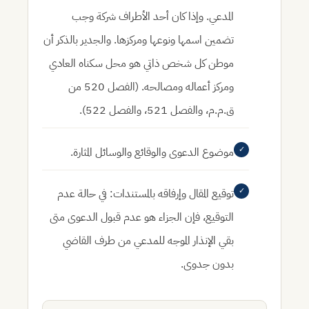
المدعي. وإذا كان أحد الأطراف شركة وجب
تضمين اسمها ونوعها ومركزها. والجدير بالذكر أن
موطن كل شخص ذاتي هو محل سكناه العادي
ومركز أعماله ومصالحه. (الفصل 520 من
ق.م.م، والفصل 521، والفصل 522).
✓
موضوع الدعوى والوقائع والوسائل المثارة.
✓
توقيع المقال وإرفاقه بالمستندات:
في حالة عدم
التوقيع، فإن الجزاء هو عدم قبول الدعوى متى
بقي الإنذار الموجه للمدعي من طرف القاضي
بدون جدوى.