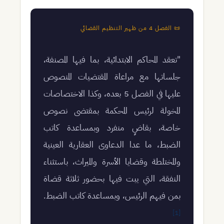
📜 الفصل 4 من ظهير التنظيم القضائي
"تعقد المحاكم الابتدائية، بما فيها المصنفة،
جلساتها مع مراعاة المقتضيات المنصوص
عليها في الفصل 5 بعده، وكذا الاختصاصات
المخولة لرئيس المحكمة بمقتضى نصوص
خاصة، بقاضٍ منفرد وبمساعدة كاتب
الضبط، ما عدا الدعاوى العقارية العينية
والمختلطة وقضايا الأسرة والميراث، باستثناء
النفقة، التي يبت فيها بحضور ثلاثة قضاة
بمن فيهم الرئيس، وبمساعدة كاتب الضبط.
[1]