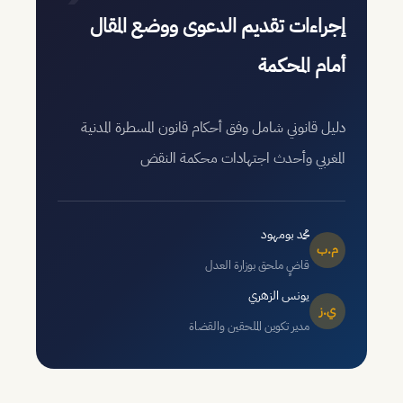
إجراءات تقديم الدعوى ووضع المقال
أمام المحكمة
دليل قانوني شامل وفق أحكام قانون المسطرة المدنية
المغربي وأحدث اجتهادات محكمة النقض
محمد بومهود
م.ب
قاضٍ ملحق بوزارة العدل
يونس الزهري
ي.ز
مدير تكوين الملحقين والقضاة