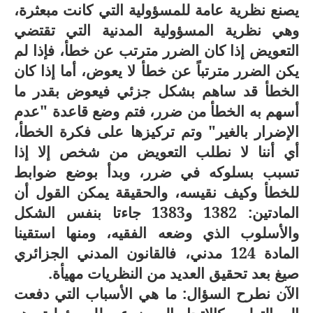
يصنع نظرية عامة للمسؤولية التي كانت مبعثرة،
وهي نظرية المسؤولية المدنية التي تقتضي
التعويض إذا كان الضرر مترتب عن خطأ، فإذا لم
يكن الضرر مترتباً عن خطأ لا يعوض، أما إذا كان
الخطأ قد ساهم بشكل جزئي فيعوض بقدر ما
أسهم به الخطأ من ضرر، فتم وضع قاعدة "عدم
الإضرار بالغير" وتم تركيزها على فكرة الخطأ،
أي أننا لا نطلب التعويض من شخص إلا إذا
تسبب بسلوكه في ضرر، وبدأ بوضع ضوابط
للخطأ وكيف نقيسه، والحقيقة يمكن القول أن
المادتين: 1382 و1383 جاءتا بنفس الشكل
والأسلوب الذي وضعه الفقيه، ومنها استقينا
المادة 124 مدني، فالقانون المدني الجزائري
صيغ بعد تحقيق العديد من النظريات مهيأة.
الآن نطرح السؤال: ما هي الأسباب التي دفعت