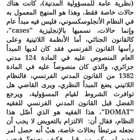
(نظرية عامة للمسؤولية المدنية)، كانت هناك
حالات خاصة فقط، وهذا هو المنهج المعمول به
في النظام الأنجلوسكسوني، فليس فيه مبدأ عام
وإنما حالات، نسميها بالإنجليزية "
cases
"،
كالقانون الجنائي، أما الأنظمة اللاتينية وعلى
رأسها القانون الفرنسي فقد كان لديها المبدأ
العام المنصوص عليه في المادة 124 مدني
جزائري، والذي كان منصوصاً عليه في المادة
1382 من القانون المدني الفرنسي، فالنظام
اللاتيني يضع المبدأ النظري، ويرى القاضي هل
توافرت الشروط لقيام المسؤولية، ويرجع
الفضل قبل القانون المدني الفرنسي للفقيه
"
DOMAT
"، هذا الفقيه هو الذي أصّل هذا
النظام، فقال أن: الالتزام بالتعويض لا يجب أن
نجعله مرتبطاً بحالات خاصة، هبْ أنه حصل أمر
جديد لم يكن من قبل، فكيف نصنع؟ فيجب