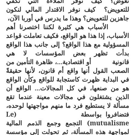
نعوض؟ كيف نوفر الملاءة التي تكفي
للتعويض؟ كيف نوفر الاقتدار المالي لنكون
جاهزين للتعويض؟ وهذا ما يدرس في أوربا الآن،
الأسباب هي كثيرة لكننا اختصرنا أهم
الأسباب، إذا هذا هو الواقع، فكيف تعاملت قواعد
المسؤولية مع هذا الواقع؟ إلى جانب هذا الواقع
بدأت تظهر بعض المؤسسات لا هي
قانونية أو اقتصادية...، ظاهرة التأمين من
الصعب القول أنها واقع أم قانون، لأنها حقيقةً
في البداية ظهرت كاستجابة للواقع وكأن الواقع
هو من صنعها، في كل المجالات... الواقع أن
الذين يشتغلون في مجالات معينة عندما تقع
مسألة لا يستطيع فرد ما منهم مواجهتها لوحده،
فتضافروا بواسطة (
Le
mutualisme
) التجمع وجمع الذمم المالية
لمواجهة هذه المسألة، ثم تحولت إلى مؤسسة