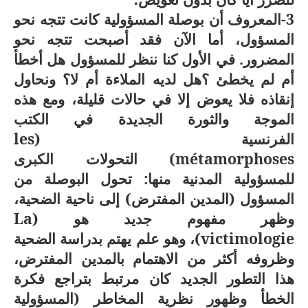
3-المعروف أن بوصلة المسؤولية كانت تتجه نحو
المسؤول، أما الآن فقد أصبحت تتجه نحو
المضرور. في الأول كنا ننظر للمسؤول هل أخطأ
أم لم يخطئ ؟هل لديه الملاءة أم لا؟ ونحاول
إنقاذه فلا يعوض إلا في حالات قليلة، ومع هذه
الموجة والثورة الجديدة في الكتب
الفرنسية (
les
métamorphoses
) التحولات الكبرى
للمسؤولية المدنية منها: تحول البوصلة من
المسؤول (المدين المفترض) إلى ناحية الضحية،
وظهر مفهوم جديد هو (
La
victimologie
)،
وهو علم يهتم بدراسة الضحية
وظروفه أكثر من الاهتمام بالمدين المفترض،
هذا التطور الجديد كان مرتبط بتراجع فكرة
الخطأ وظهور نظرية المخاطر (المسؤولية