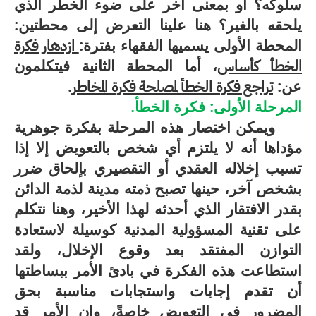
سلوكه؟ أو بمعنى آخر على ضوء الخطر الذي
يلحقه بالغير؟ هنا علينا التعرض إلى محطتين:
المحطة الأولى يسميها الفقهاء بفترة:
ازدهار فكرة
الخطأ كأساس
، أما المحطة الثانية فيتكلمون
عن:
تراجع فكرة الخطأ لمصلحة فكرة المخاطر
.
المرحلة الأولى: فكرة الخطأ.
ويمكن اختصار هذه المرحلة بفكرة جوهرية
مؤداها أنه لا يلتزم أي شخص بالتعويض إلا إذا
تسبب إخلاله العقدي أو التقصيري بإلحاق ضرر
بشخص آخر، حينها تصبح ذمته مدينة لذمة الدائن
بقدر الافتقار الذي أحدثه لهذا الأخير، وهنا نتكلم
على تقنية المسؤولية المدنية كوسيلة لاستعادة
التوازن المفتقد بعد وقوع الإخلال، ولقد
استطاعت هذه الفكرة في بادئ الأمر ببساطتها
أن تقدم إجابات واستجابات مناسبة بحق
المضرور في التعويض خاصةً، وإن الأمر قد