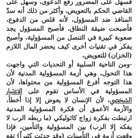
فسهل على المضرور رفع الدعوى، وسهل على
القاضي الحكم بالتعويض، وأكثر من ذلك أنه سدّ
المنافذ ضد المسؤول، لأنه قلص من الدفوع،
فأصبحت ضيقة النطاق، فأصبح المسؤول يجد
صعوبة كبيرة في التنصل من المسؤولية، وأصبح
يفكر في تقنيات أخرى كيف يحضر المال اللازم
(الخزان) للتعويض،
-ومن الناحية السلبية أو التحديات التي واجهت
هذا التحول، وهي أزمة المسؤولية المدنية لأن
هذا التوجه أفرغ المسؤولية من محتواها، لأن
المسؤولية في الأساس تقوم على
الاعتبار
الشخصي
، لأن الإنسان لا يعوض إلا إذا أخطأ،
والأزمة الأعمق أن فكرة المسؤولية المدنية
ارتبطت بفكرة زواج كاثوليكي (ما ربطه الرب لا
يفكه إلا الرب) بين المسؤولية والتأمين، فإذا
وقعت أزمة في التأمينات (وقد حدثت كثيراً) تقع