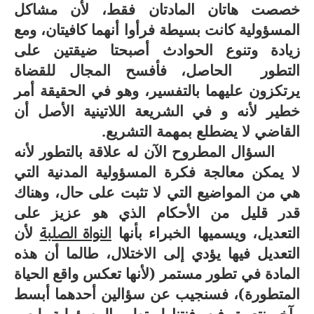
خصصت هاتان المادتان فقط، لأن مشاكل
المسؤولية كانت بسيطة فرأوا أنهما كافيتان، ومع
زيادة وتنوع الحوادث أصبحتا ضيقتين على
التطور الحاصل، فأفسح المجال للقضاة
يرتكزون عليهما بالتفسير، وهو في الحقيقة أمر
خطير لأنه و في الشريعة اللاتينية الأصل أن
القاضي لا يضطلع بمهمة التشريع.
السؤال المطروح الآن له علاقة بالتطور لأنه
لا يمكن معالجة فكرة المسؤولية المدنية التي
هي من المواضيع التي لا تثبت على حال، وهناك
قدر قليل من الأحكام الذي هو عزيز على
التعديل، ويسميها الخبراء بأنها
النواة الصلبة
لأن
التعديل فيها يؤدي إلى الاختلال، طالما أن هذه
المادة في تطور مستمر (لأنها تعكس واقع الحياة
المتطورة)، فسنجيب عن سؤالين أحدهما أبسط
وآخر نتعمق فيه، فنتناول تطور المسؤولية، ليس