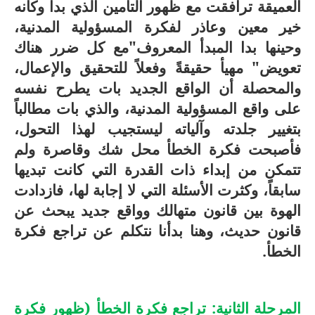
العميقة ترافقت مع ظهور التأمين الذي بدا وكأنه
خير معين وعاذر لفكرة المسؤولية المدنية،
وحينها بدا المبدأ المعروف"مع كل ضرر هناك
تعويض" مهيأ حقيقةً وفعلاً للتحقيق والإعمال،
والمحصلة أن الواقع الجديد بات يطرح نفسه
على واقع المسؤولية المدنية، والذي بات مطالباً
بتغيير جلدته وآلياته ليستجيب لهذا التحول،
فأصبحت فكرة الخطأ محل شك وقاصرة ولم
تتمكن من إبداء ذات القدرة التي كانت تبديها
سابقاً، وكثرت الأسئلة التي لا إجابة لها، فازدادت
الهوة بين قانون متهالك وواقع جديد يبحث عن
قانون حديث، وهنا بدأنا نتكلم عن تراجع فكرة
الخطأ.
المرحلة الثانية: تراجع فكرة الخطأ (ظهور فكرة