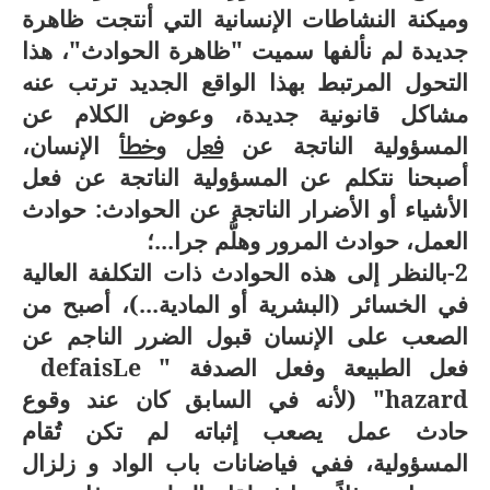
وميكنة النشاطات الإنسانية التي أنتجت ظاهرة
جديدة لم نألفها سميت "ظاهرة الحوادث"، هذا
التحول المرتبط بهذا الواقع الجديد ترتب عنه
مشاكل قانونية جديدة، وعوض الكلام عن
المسؤولية الناتجة عن
فعل
و
خطأ
الإنسان،
أصبحنا نتكلم عن المسؤولية الناتجة عن فعل
الأشياء أو الأضرار الناتجة عن الحوادث: حوادث
العمل، حوادث المرور وهلُّم جرا...؛
2-بالنظر إلى هذه الحوادث ذات التكلفة العالية
في الخسائر (البشرية أو المادية...)، أصبح من
الصعب على الإنسان قبول الضرر الناجم عن
فعل الطبيعة وفعل الصدفة "
Le
fais
de
hazard
"
(لأنه في السابق كان عند وقوع
حادث عمل يصعب إثباته لم تكن تُقام
المسؤولية، ففي فياضانات باب الواد و زلزال