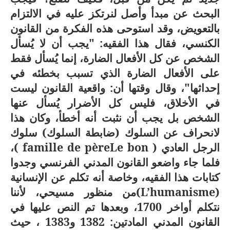
البحث عن مبدأ وأصل لنرتكز عليه في الالتزام
بالتعويض، وقد استوحى هذه الفكرة من القانون
الكنسي، فقال هذا الفقيه: "يجب أن لا يُسأل
الشخص عن كل الأفعال الضارة، إنما يُسأل فقط
على الأفعال الضارة الذي تسبب بخطئه في
إحداثها"، وقال وقتها أن: واقعية القانون ليست
في الأخلاق، فليس كل الأضرار يُسأل عنها
الشخص بل يجب أن نثبت أنه أخطأ، وكان هذا
لانحراف عن السلوك (ضابطة السلوك) سلوك
الرجل العادي (
Le bon
père
de
famille
)،
فلما جاء واضعو القانون المدني الفرنسي وجدوا
كتابات هذا الفقيه، وخاصة أنه تكلم عن الإنسانية
(
L’humanisme
)من منظور مسيحي، لأننا
نتكلم أواخر 1700، وبعدها تم النص عليها في
القانون المدني المادتين: 1382 و1383 ، حيث