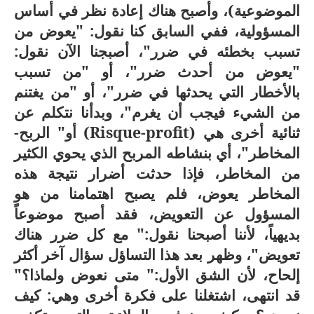
الموضوعية)، وأصبح هناك إعادة نظر في أساس
المسؤولية، ففي السابق كنا نقول: "يعوض من
تسبب بخطئه في ضرر"، أصبجنا الآن نقول:
"يعوض من أحدث ضرر"، أو "من تسبب
بالأخطار التي يحدثها في ضرر"، أو "من يغتنم
من الشيء فيجب أن يغرم"، وبدأنا نتكلم عن
ثنائية أخرى هي (
Risque-profit
) أو" الربح-
المخاطر"، أي بنشاطه المربح الذي يحوي الكثير
من المخاطر، فإذا حدثت أضرار نتيجة هذه
المخاطر يعوض، فلم يصبح اهتمامنا من هو
المسؤول عن التعويض، فقد أصبح موضوعاً
بديهياً، لأننا أصبحنا نقول:" مع كل ضرر هناك
تعويض"، وظهر بعد هذا التساؤل سؤال آخر أكثر
إلحاح، لأن الشق الأول:" متى نعوض ولماذا؟"
قد انتهى، اشتغلنا على فكرة أخرى وهي: كيف