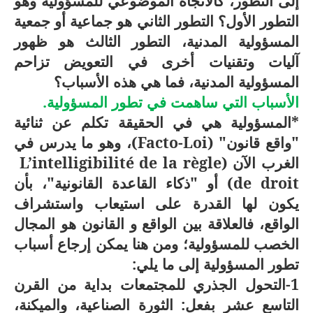
إلى التطور، كالاتجاه الموضوعي للمسؤولية وهو
التطور الأول؟ التطور الثاني هو جماعية أو جمعية
المسؤولية المدنية، التطور الثالث هو ظهور
آليات وتقنيات أخرى في التعويض تزاحم
المسؤولية المدنية، فما هي هذه الأسباب؟
الأسباب التي ساهمت في تطور المسؤولية.
*المسؤولية هي في الحقيقة تكلم عن ثنائية
"واقع قانون" (
Facto-Loi
)، وهو ما يدرس في
الغرب الآن (
L’intelligibilité de la règle
de droit
) أو "ذكاء القاعدة القانونية"، بأن
يكون لها القدرة على استيعاب واستشراف
الواقع، فالعلاقة بين الواقع و القانون هو المجال
الخصب للمسؤولية؛ ومن هنا يمكن إرجاع أسباب
تطور المسؤولية إلى ما يلي:
1-التحول الجذري للمجتمعات بداية من القرن
التاسع عشر بفعل: الثورة الصناعية، والميكنة،