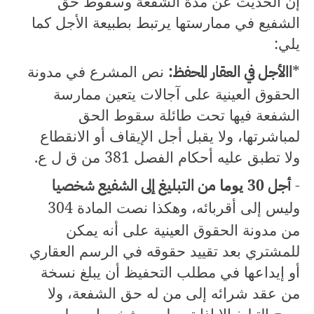
إن الحديث عن مدة الشفعة وسقوط حق
الشفيع في ممارستها يرتبط بطبيعة الأجل كما
يلي:
*
االأجل في العقار المحفظ:
نص المشرع في مدونة
الحقوق العينية على آجالات يتعين ممارسة
الشفعة فيها تحت طائلة سقوط الحق
لمباشرتها، ولا يقبل أجل الإيقاف أو الانقطاع
ولا تطبق عليه أحكام الفصل
381
من ق ل ع.
-
أجل
30
يوما
من التبليغ إلى الشفيع شخصيا
وليس إلى أقربائه، وهكذا نصت المادة
304
من مدونة الحقوق العينية على أنه يمكن
للمشتري بعد تقييد حقوقه في الرسم العقاري
أو إيداعها في مطلب التحفيظ أن يبلغ نسخة
من عقد شرائه إلى من له حق الشفعة، ولا
يصح التبليغ إلا إذا توصل به شخصيا من له