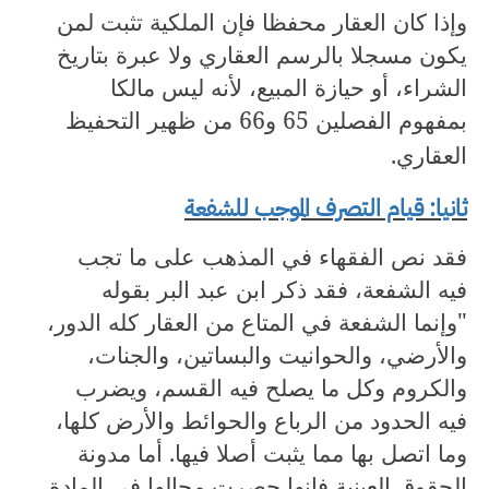
وإذا كان العقار محفظا فإن الملكية تثبت لمن
يكون مسجلا بالرسم العقاري ولا عبرة بتاريخ
الشراء، أو حيازة المبيع، لأنه ليس مالكا
بمفهوم الفصلين
65
و
66
من ظهير التحفيظ
العقاري.
ثانيا: قيام التصرف الموجب للشفعة
فقد نص الفقهاء في المذهب على ما تجب
فيه الشفعة، فقد ذكر ابن عبد البر بقوله
"وإنما الشفعة في المتاع من العقار كله الدور،
والأرضي، والحوانيت والبساتين، والجنات،
والكروم وكل ما يصلح فيه القسم، ويضرب
فيه الحدود من الرباع والحوائط والأرض كلها،
وما اتصل بها مما يثبت أصلا فيها. أما مدونة
الحقوق العينية فإنها حصرت مجالها في المادة