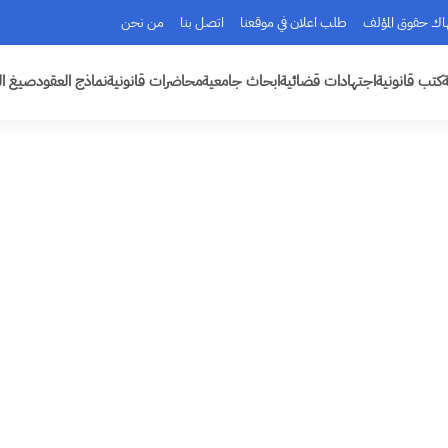
هاك حقوق المؤلف
طلب اعلان في موقعنا
اتصل بنا
من نحن
ة
كتب قانونية
اجتهادات قضائية
ابحاث جامعية
محاضرات قانونية
نماذج العقود
صيغ ال