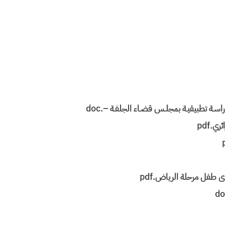
سـة تطبيقيـة بمجلـس قضـاء الجلفـة –.doc
.pdf
 طفل مرحلة الرياض.pdf