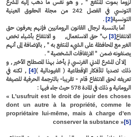
زوما بموت المنتفع " , و هو نفس ما ذهب إليه المشرع
التونسي في الفصل 242 من مجلة الحقوق العينية
تونسية
.
[2]
أما بالنسبة لرجال القانون الرومانيين فإنهم يعرفون حق
انتفاع
ب" حق الاستعمال,
و الانتفاع بأشياء تخص
[3]
غير مع المحافظة على الشيء المنتفع به " , بالإضافة إلى أنهم
صنفونه ضمن
" الارتفاقات الشخصية " .
إلا أن المشرع المدني الفرنسي لم يأخذ بهذا المصطلح الأخير , و
ك تصديا للأفكار الإقطاعية ( الفيودالية )
, لكنه في
[4]
ريفه لحق الانتفاع قام - تقريبا- بالترجمة الحرفية للصيغة
ومانية و ذلك في المادة 578 حيث جاء فيها :
« L’usufruit est le droit de jouir des chose
dont un autre à la propriété, comme l
propriétaire lui-même, mais à charge d’e
conserver la substance »
[