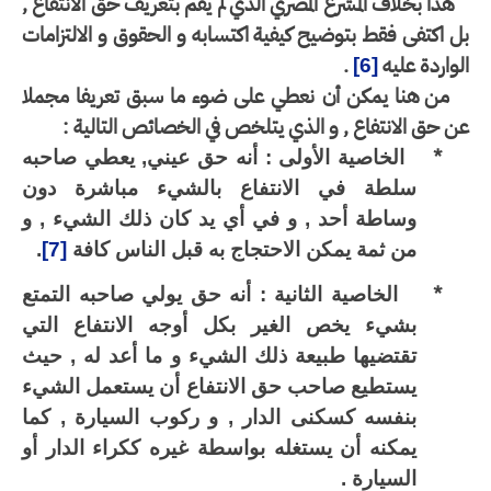
هذا بخلاف المشرع المصري الذي لم يقم بتعريف حق الانتفاع ,
 اكتفى فقط بتوضيح كيفية اكتسابه و الحقوق و الالتزامات
واردة عليه
.
[6]
من هنا يمكن أن نعطي على ضوء ما سبق تعريفا مجملا
 حق الانتفاع , و الذي يتلخص في الخصائص التالية :
*
الخاصية الأولى : أنه حق عيني, يعطي صاحبه
سلطة في الانتفاع بالشيء مباشرة دون
وساطة أحد , و في أي يد كان ذلك الشيء , و
من ثمة يمكن الاحتجاج به قبل الناس كافة
[7]
.
*
الخاصية الثانية : أنه حق يولي صاحبه التمتع
بشيء يخص الغير بكل أوجه الانتفاع التي
تقتضيها طبيعة ذلك الشيء و ما أعد له , حيث
يستطيع صاحب حق الانتفاع أن يستعمل الشيء
بنفسه كسكنى الدار , و ركوب السيارة , كما
يمكنه أن يستغله بواسطة غيره ككراء الدار أو
السيارة .