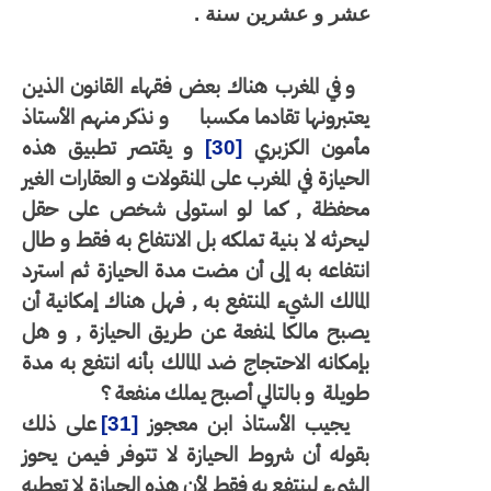
عشر و عشرين سنة .
و في المغرب هناك بعض فقهاء القانون الذين
يعتبرونها تقادما مكسبا
و نذكر منهم الأستاذ
مأمون الكزبري
و يقتصر تطبيق هذه
[30]
الحيازة في المغرب على المنقولات و العقارات الغير
محفظة , كما لو استولى شخص على حقل
ليحرثه لا بنية تملكه بل الانتفاع به فقط و طال
انتفاعه به إلى أن مضت مدة الحيازة ثم استرد
المالك الشيء المنتفع به , فهل هناك إمكانية أن
يصبح مالكا لمنفعة عن طريق الحيازة , و هل
بإمكانه الاحتجاج ضد المالك بأنه انتفع به مدة
طويلة
و بالتالي أصبح يملك منفعة ؟
يجيب الأستاذ ابن معجوز
على ذلك
[31]
بقوله أن شروط الحيازة لا تتوفر فيمن يحوز
الشيء لينتفع به فقط لأن هذه الحيازة لا تعطيه