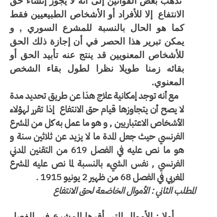
تذهب بعض القوانين إلى أنه لا يجوز إنشاء حق
الانتفاع
إلا للأفراد أو الأشخاص الطبيعيين فقط
كما هو الحال بالنسبة للمشرع السوري , و
يمكن تبرير هذا الحصر في أن إجازة ذلك الحق
للأشخاص المعنويين قد ينتج عنه تأبيد الحق أو
بقائه زمنا طويلا نظرا لطول بقاء الشخص
المعنوي.
مع أنه توجد إمكانية علاج هذا عن طريق تحديد مدة
لا يصح أن يتجاوزها قيام حق الانتفاع
إذا تقرر لهؤلاء
الأشخاص الاعتباريين , و هو ما عمل به كل من المشرع
الفرنسي حيث جعل المدة ما لا يزيد عن ثلاثين سنة و
هو ما نص عليه في الفصل 619 من التقنين المدني
الفرنسي , نفس الشيء بالنسبة لما نص عليه المشرع
المغربي في الفصل 68 من ظهير 2 يونيو 1915 .
المطلب الثاني : الأموال الخاضعة لحق الانتفاع
أولا : الأموال التي أقرها المشرع في الفصل