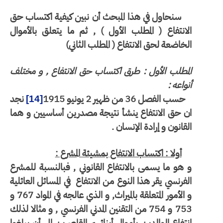
سنحاول في هذا المبحث أن نبين كيفية اكتساب حق
الانتفاع ( المطلب الأول ) , ثم ما يتعلق بالأموال
الخاضعة لحق الانتفاع ( المطلب الثاني)
المطلب الأول : طرق اكتساب حق الانتفاع , و مختلف
أنواعه :
حسب الفصل 36 من ظهير 2 يونيو 1915
نجد
[14]
ان حق الانتفاع ينشأ نتيجة مصدرين أساسيين و هما
القانون و إرادة الإنسان .
أولا : اكتساب الانتفاع بمشيئة المشرع :
و هو ما يسمى بالانتفاع القانوني , فبالنسبة للمشرع
الفرنسي يقر هذا النوع من الانتفاع
في المسائل العائلية
و الأمور المتعلقة بالميراث, و الذي عالجه في المواد 767 و
753 و 754 من التقنين المدني الفرنسي , و مثالا لذلك
انتفاع الوالدين بأموال أبنائهم القاصرين إلى أن يبلغوا