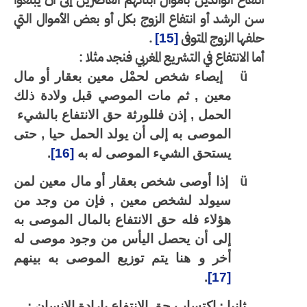
سن الرشد أو انتفاع الزوج بكل أو بعض الأموال التي
حلفها الزوج المتوفى
.
[15]
أما الانتفاع في التشريع المغربي فنجد مثلا :
ü
إيصاء شخص لحمْل معين بعقار أو مال
معين , ثم مات الموصي قبل ولادة ذلك
الحمل , إذن فللورثة حق الانتفاع بالشيء
الموصى به إلى أن يولد الحمل حيا , حتى
يستحق الشيء الموصى له به
[16]
.
ü
إذا أوصى شخص بعقار أو مال معين لمن
سيولد لشخص معين , فإن من وجد من
هؤلاء فله حق الانتفاع بالمال الموصى به
إلى أن يحصل اليأس من وجود موصى له
أخر و هنا يتم توزيع الموصى به بينهم
.
[17]
ثانيا : اكتساب حق الانتفاع بإرادة الإنسان :