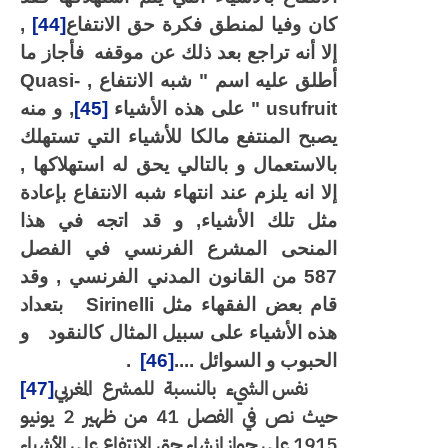
كان وفيا لمنطق فكرة حق الانتفاع
[44]
,
إلا أنه تراجع بعد ذلك عن موقفه
فأجاز ما
أطلق عليه اسم " شبه الانتفاع ,
Quasi-
usufruit
" على هذه الأشياء
[45]
, و منه
يصبح المنتفع مالكا للأشياء التي تستهلك
بالاستعمال و بالتالي يحق له استهلاكها ,
إلا انه يلزم عند انتهاء شبه الانتفاع بإعادة
مثل تلك الأشياء, و قد اتجه في هذا
المنحى المشرع الفرنسي في الفصل
587 من القانون المدني الفرنسي , وقد
قام بعض الفقهاء مثل
Sirinelli
بتعداد
هذه الأشياء على سبيل المثال كالنقود
و
الحبوب و السوائل ....
[46]
.
نفس الشيء بالنسبة للمشرع المغربي
[47]
حيث نص في الفصل 41 من ظهير 2 يونيو
1915 على جواز إنشاء حق الانتفاع على الأشياء