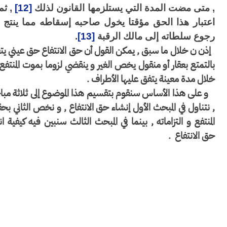
 متى مضت المدة التي يستلزمها القانون لذلك
[12]
, ثم إن
عتبار هذا الحق مؤقتا يخول صاحبه إسقاطه مما ينتج عنه
جوع سلطاته إلى مالك الرقبة
[13]
.
إذن ن خلال ما سبق , يمكن القول أن حق الانتفاع حق عيني يتعلق
التمتع بعقار أو منقول يخص الغير و ينقضي لزوما بموت المنتفع , أو
لال مدة معينة يتفق عليها الأطراف .
و على هذا الأساس سنقوم بتقسيم هذا الموضوع إلى ثلاثة مباحث
 نتناول في المبحث الأول إنشاء حق الانتفاع , و نخص الثاني بحقوق
لمنتفع و التزاماته , بينما في المبحث الثالث سنبين فيه كيفية انتهاء
ق الانتفاع
.