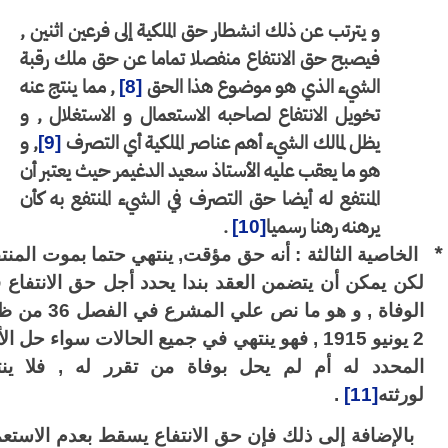
و يترتب عن ذلك انشطار حق الملكية إلى فرعين اثنين ,
فيصبح حق الانتفاع منفصلا تماما عن حق ملك رقبة
الشيء الذي هو موضوع هذا الحق
, مما ينتج عنه
[8]
تخويل الانتفاع لصاحبه الاستعمال و الاستغلال , و
يظل لمالك الشيء أهم عناصر الملكية أي التصرف
, و
[9]
هو ما يعقب عليه الأستاذ سعيد الدغيمر حيث يعتبر أن
المنتفع له أيضا حق التصرف في الشيء المنتفع به كأن
يرهنه رهنا رسميا
.
[10]
الخاصية الثالثة : أنه حق مؤقت, ينتهي حتما بموت المنتفع ,
كن يمكن أن يتضمن العقد بندا يحدد أجل حق الانتفاع قبل
الوفاة , و هو ما نص علي المشرع في الفصل 36 من ظهير
2 يونيو 1915 , فهو ينتهي في جميع الحالات سواء حل الأجل
لمحدد له أم لم يحل بوفاة من تقرر له , فلا ينتقل
ورثته
[11]
.
بالإضافة إلى ذلك فإن حق الانتفاع يسقط بعدم الاستعمال