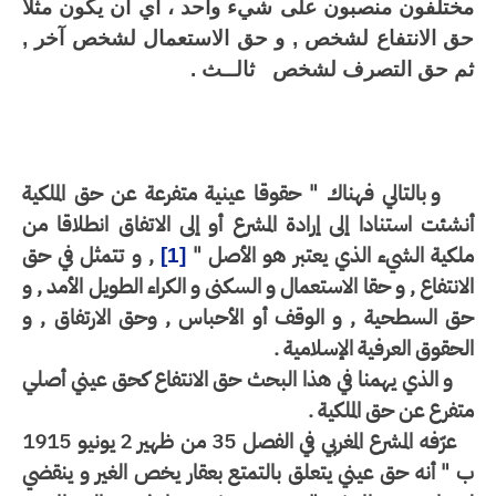
ختلفون منصبون على شيء واحد ، أي أن يكون مثلا
ق الانتفاع لشخص , و حق الاستعمال لشخص آخر ,
م حق التصرف لشخص
ثالــث .
و بالتالي فهناك " حقوقا عينية متفرعة عن حق الملكية
شئت استنادا إلى إرادة المشرع أو إلى الاتفاق انطلاقا من
كية الشيء الذي يعتبر هو الأصل "
, و تتمثل في حق
[1]
انتفاع , و حقا الاستعمال و السكنى و الكراء الطويل الأمد , و
ق السطحية , و الوقف أو الأحباس , وحق الارتفاق , و
حقوق العرفية الإسلامية .
و الذي يهمنا في هذا البحث حق الانتفاع كحق عيني أصلي
فرع عن حق الملكية .
عرّفه المشرع المغربي في الفصل 35 من ظهير 2 يونيو 1915
" أنه حق عيني يتعلق بالتمتع بعقار يخص الغير و ينقضي