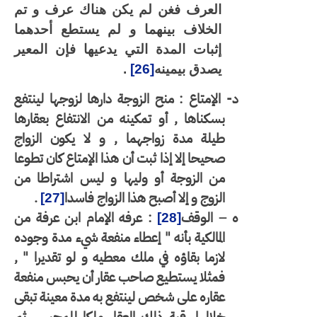
العرف فغن لم يكن هناك عرف و تم
الخلاف بينهما و لم يستطع أحدهما
إثبات المدة التي يدعيها فإن المعير
يصدق بيمينه
[26]
.
د- الإمتاع : منح الزوجة دارها لزوجها لينتفع
بسكناها , أو تمكينه من الانتفاع بعقارها
طيلة مدة زواجهما , و لا يكون الزواج
صحيحا إلا إذا ثبت أن هذا الإمتاع كان تطوعا
من الزوجة أو وليها و ليس اشتراطا من
الزوج و إلا أصبح هذا الزواج فاسدا
.
[27]
ه – الوقف
: عرفه الإمام ابن عرفة من
[28]
المالكية بأنه " إعطاء منفعة شيء مدة وجوده
لازما بقاؤه في ملك معطيه و لو تقديرا " ,
فمثلا يستطيع صاحب عقار أن يحبس منفعة
عقاره على شخص لينتفع به مدة معينة تبقى
خلالها رقبة ذلك العقار ملكا للمحبس ثم