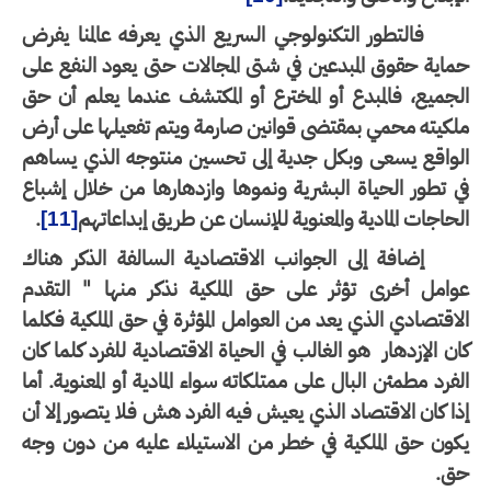
فالتطور التكنولوجي السريع الذي يعرفه عالمنا يفرض
اية حقوق المبدعين في شتى المجالات حتى يعود النفع على
جميع، فالمبدع أو المخترع أو المكتشف عندما يعلم أن حق
كيته محمي بمقتضى قوانين صارمة ويتم تفعيلها على أرض
لواقع يسعى وبكل جدية إلى تحسين منتوجه الذي يساهم
 تطور الحياة البشرية ونموها وازدهارها من خلال إشباع
حاجات المادية والمعنوية للإنسان عن طريق إبداعاتهم
.
[11]
إضافة إلى الجوانب الاقتصادية السالفة الذكر هناك
وامل أخرى تؤثر على حق الملكية نذكر منها " التقدم
اقتصادي الذي يعد من العوامل المؤثرة في حق الملكية فكلما
ن الإزدهار
هو الغالب في الحياة الاقتصادية للفرد كلما كان
فرد مطمئن البال على ممتلكاته سواء المادية أو المعنوية. أما
ا كان الاقتصاد الذي يعيش فيه الفرد هش فلا يتصور إلا أن
كون حق الملكية في خطر من الاستيلاء عليه من دون وجه
ق.