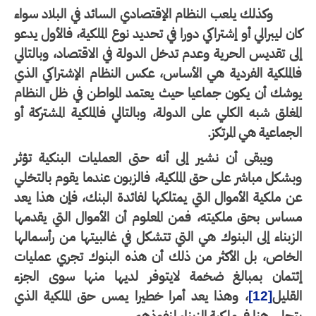
وكذلك يلعب النظام الإقتصادي السائد في البلاد سواء
ن ليبرالي أو إشتراكي دورا في تحديد نوع الملكية، فالأول يدعو
ى تقديس الحرية وعدم تدخل الدولة في الاقتصاد، وبالتالي
لملكية الفردية هي الأساس، عكس النظام الإشتراكي الذي
وشك أن يكون جماعيا حيث يعتمد المواطن في ظل النظام
مغلق شبه الكلي على الدولة، وبالتالي فالملكية المشتركة أو
جماعية هي المرتكز.
ويبقى أن نشير إلى أنه حتى العمليات البنكية تؤثر
شكل مباشر على حق الملكية، فالزبون عندما يقوم بالتخلي
 ملكية الأموال التي يمتلكها لفائدة البنك، فإن هذا يعد
ساس بحق ملكيته، فمن المعلوم أن الأموال التي يقدمها
زبناء إلى البنوك هي التي تتشكل في غالبيتها من رأسمالها
لخاص، بل الأكثر من ذلك أن هذه البنوك تجري عمليات
ئتمان بمبالغ ضخمة لايتوفر لديها منها سوى الجزء
قليل
، وهذا يعد أمرا خطيرا يمس حق الملكية الذي
[12]