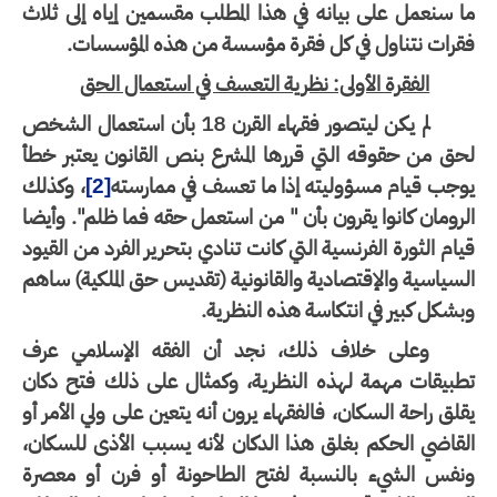
 سنعمل على بيانه في هذا المطلب مقسمين إياه إلى ثلاث
قرات نتناول في كل فقرة مؤسسة من هذه المؤسسات.
الفقرة الأولى: نظرية التعسف في استعمال الحق
لم يكن ليتصور فقهاء القرن 18 بأن استعمال الشخص
ق من حقوقه التي قررها المشرع بنص القانون يعتبر خطأ
وجب قيام مسؤوليته إذا ما تعسف في ممارسته
، وكذلك
[2]
رومان كانوا يقرون بأن " من استعمل حقه فما ظلم". وأيضا
ام الثورة الفرنسية التي كانت تنادي بتحرير الفرد من القيود
سياسية والإقتصادية والقانونية (تقديس حق الملكية) ساهم
شكل كبير في انتكاسة هذه النظرية.
وعلى خلاف ذلك، نجد أن الفقه الإسلامي عرف
طبيقات مهمة لهذه النظرية، وكمثال على ذلك فتح دكان
لق راحة السكان، فالفقهاء يرون أنه يتعين على ولي الأمر أو
قاضي الحكم بغلق هذا الدكان لأنه يسبب الأذى للسكان،
نفس الشيء بالنسبة لفتح الطاحونة أو فرن أو معصرة