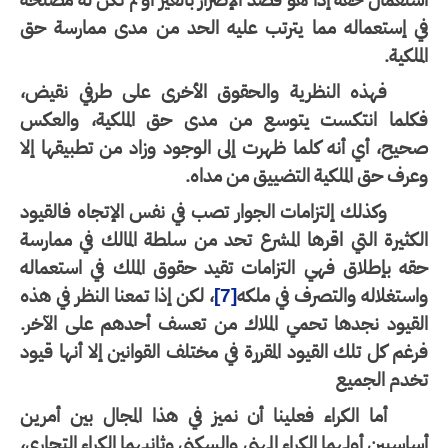
تعمال حقه إذا هو قصد الإضرار بالغير أو لم تكن له مصلحة
ي إستعماله مما يترتب عليه الحد من مدى ممارسة حق
ملكية.
فهذه النظرية والحقوق الأخرى على طرفي نقيض،
كلما انتكست يتوسع من مدى حق الملكية، والعكس
يح، أي أنه كلما ظهرت إلى الوجود وزاد من تطبيقها إلا
رف حق الملكية التضييق من مداه.
وكذلك إلتزامات الجوار تصب في نفس الإتجاه فالقيود
كثيرة التي اقرها المشرع تحد من سلطة المالك في ممارسة
قه بإطلاق فهي التزامات تقيد حقوق الملك في استعماله
ستغلاله والتصرف في ملكه
، لكن إذا تمعنا النظر في هذه
[7]
لقيود نجدها تحمي الملاك من تعسف أحدهم على الآخر.
غم كل تلك القيود المقررة في مختلف القوانين إلا أنها قيود
خدم الجميع
أما الكراء فعلينا أن نميز في هذا المجال بين أمرين
اسيين أولهما الكراء المهني والسكني وثانيهما الكراء التجاري،