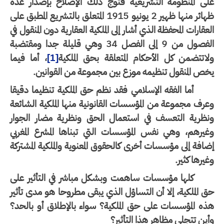
لى المنظومة التشريعية فتوج ذلك الإصلاح بإصدار عدة
ظهائر منها ظهير 2 يونيو 1915 المتعلق بالتشريع المطبق على
عقارات المحفظة الذي أشار إلى الملكية العقارية دون المنقول في
الفصول من 9 إلى الفصل 34 وهي قليلة جدا ومقتضبة
اتتضمن كل الأحكام المتعلقة بحق الملكية
، أما فيما
[1]
ص المنقول تنظيمه موزع بين مجموعة من القوانين.
أما الفقه الإسلامي فقد نظم حق الملكية تنظيما دقيقا
رف مجموعة من المؤسسات القانونية منها الملكية الشائعة
نظرية التعسف في استعمال الحق ونظرية مضار الجوار
غيرهم، وهي نفس المؤسسات التي تبناها المشرع المغربي
افة إلى مؤسسات أخرى كالحقوق المعنوية والملكية المشتركة
يرها كثير.
كلها مؤسسات ساهمت وبشكل مباشر في التأثير على
 الملكية، إلا أن التساؤل الذي يبقى مطروحا هو مدى تأثير
ه المؤسسات على حق الملكية؟ سواء بالإطلاق أو بالحد؟
ين تتجلى مظاهر هذا التأثير؟