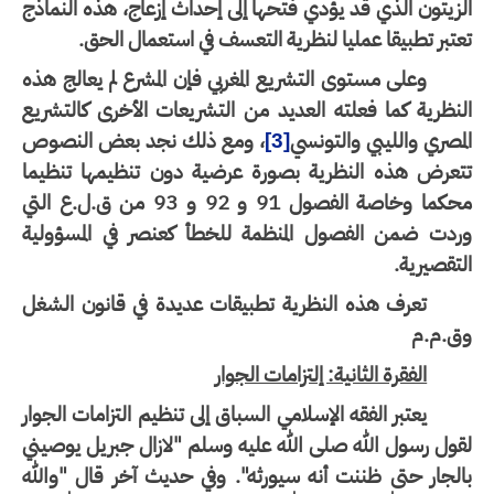
زيتون الذي قد يؤدي فتحها إلى إحداث إزعاج، هذه النماذج
تبر تطبيقا عمليا لنظرية التعسف في استعمال الحق.
وعلى مستوى التشريع المغربي فإن المشرع لم يعالج هذه
نظرية كما فعلته العديد من التشريعات الأخرى كالتشريع
مصري والليبي والتونسي
، ومع ذلك نجد بعض النصوص
[3]
تعرض هذه النظرية بصورة عرضية دون تنظيمها تنظيما
محكما وخاصة الفصول 91 و 92 و 93 من ق.ل.ع التي
ردت ضمن الفصول المنظمة للخطأ كعنصر في المسؤولية
تقصيرية.
تعرف هذه النظرية تطبيقات عديدة في قانون الشغل
ق.م.م
الفقرة الثانية: إلتزامات الجوار
يعتبر الفقه الإسلامي السباق إلى تنظيم التزامات الجوار
ول رسول الله صلى الله عليه وسلم "لازال جبريل يوصيني
لجار حتى ظننت أنه سيورثه". وفي حديث آخر قال "والله