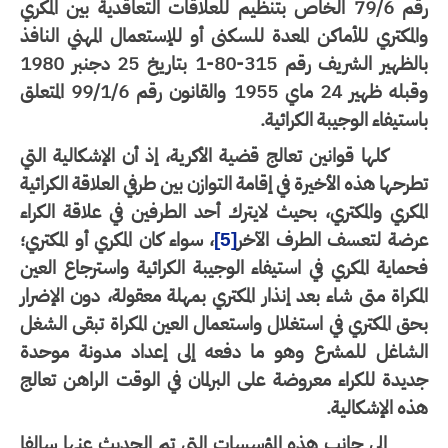
رقم 79/6 الخاص بتنظيم للعلاقات التعاقدية بين المكري
لمكتري للأماكن المعدة للسكنى أو للإستعمال المهني النافذ
بالظهير الشريف رقم 315-80-1 بتاريخ 25 دجنبر 1980
وقبله ظهير 24 ماي 1955 والقانون رقم 99/1/6 المتعلق
ستيفاء الوجيبة الكرائية.
كلها قوانين تعالج قضية الأكرية، إذ أن الإشكالية التي
رحها هذه الأخيرة في إقامة التوازن بين طرفي العلاقة الكرائية
مكري والمكتري، بحيث لايترك أحد الطرفين في علاقة الكراء
رضة لتعسف الطرف الآخر
، سواء كان المكري أو المكتري؛
[5]
ماية المكري في استيفاء الوجيبة الكرائية واسترجاع العين
مكراة متى شاء بعد إنذار المكتري بمهلة معقولة، دون الإضرار
ق المكتري في استغلال واستعمال العين المكراة تبقى الشغل
لشاغل للمشرع وهو ما دفعه إلى إعداد مدونة موحدة
يدة للكراء معروضة على البرلمان في الوقت الراهن تعالج
ه الإشكالية.
إلى جانب هذه المؤسسات التي تم الحديث عنها سالفا