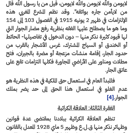
يومن والله لايومن والله لايومن، قيل من يا رسول الله قال
ن لايأمن جاره بوائقه". وقد نظم المشرع المغربي هذه
الإلتزامات في ظهير 2 يونيه 1915 في الفصول 103 إلى 154
ا هو ما يصطلح عليها الفقه بنظرية رفع مضار الجوار التي
ا قيود كثيرة نذكر منها – دون الدخول في تفاصيلها- الحائط
و الخندق أو السياج المشترك، غرس الأشجار بالقرب من
دود الجار، إقامة منشآت مزعجة أو مضرة بالجيران، فتح
لات ومناور على الأراضي المجاورة فكلها التزامات تقع على
تق الجار.
فالمبدأ العام في استعمال حق الملكية في هذه النظرية هو
دم الغلو في استعمال هذا الحق إلى حد يضر بملك
جوار.
[4]
الفقرة الثالثة: العلاقة الكرائية
تنظم العلاقة الكرائية ببلادنا بمقتضى عدة قوانين
وظهائر نذكر منها ق.ل.ع وظهير 5 ماي 1928 المعدل بالقانون