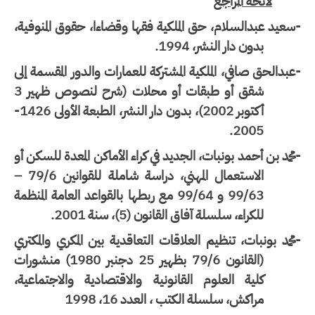
لائحة المراجع
عيد عبدالسلام، حق الملكية فقها وقضاءا، حقوق المنوفية،
بدون دار النشر، 1994.
بدالحق صافي، الملكية المشتركة للعمارات والدور المقسمة إلى
شقق أو طبقات أو محلات (شرح لنصوص ظهير 3
أكتوبر 2002)، بدون دار النشر، الطبعة الأولى
1426-
.
2005
حمد بن أحمد بونبات، الجديد في كراء الأماكن المعدة للسكن أو
الاستعمال المهني، دراسة شاملة للقوانين 79/6 –
99/63 و 99/64 مع ربطها بالقواعد العامة المنظمة
للكراء، سلسلة آفاق القانون (5)، سنة 2001.
حمد بونبات، تنظيم العلاقات التعاقدية بين المكري والمكتري
(القانون 79/6 بظهير 25 دجنبر 1980) منشورات
كلية العلوم القانونية والاقتصادية والاجتماعية،
مراكش، سلسلة الكتب ، العدد 16، 1998