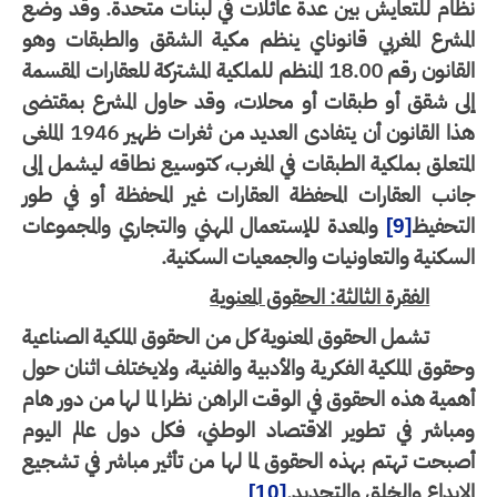
ظام للتعايش بين عدة عائلات في لبنات متحدة. وقد وضع
لمشرع المغربي قانوناي ينظم مكية الشقق والطبقات وهو
قانون رقم
18.00
المنظم للملكية المشتركة للعقارات المقسمة
لى شقق أو طبقات أو محلات، وقد حاول المشرع بمقتضى
هذا القانون أن يتفادى العديد من ثغرات ظهير 1946 الملغى
متعلق بملكية الطبقات في المغرب، كتوسيع نطاقه ليشمل إلى
نب العقارات المحفظة العقارات غير المحفظة أو في طور
لتحفيظ
والمعدة للإستعمال المهني والتجاري والمجموعات
[9]
سكنية والتعاونيات والجمعيات السكنية.
الفقرة الثالثة: الحقوق المعنوية
تشمل الحقوق المعنوية كل من الحقوق الملكية الصناعية
قوق الملكية الفكرية والأدبية والفنية، ولايختلف اثنان حول
مية هذه الحقوق في الوقت الراهن نظرا لما لها من دور هام
مباشر في تطوير الاقتصاد الوطني، فكل دول عالم اليوم
بحت تهتم بهذه الحقوق لما لها من تأثير مباشر في تشجيع
إبداع والخلق والتجديد.
[10]