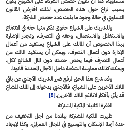
تساوية، كما أن تعيين حصص الشركاء على الشيوع يكون
سبب نزاع حول هذه الحصص، لذلك افترض القانون
لتساوي في حالة وجود ما يثبت عدد حصص الشركة.
وللشريك على الشياع حقوق نذكر منها حقه في الانتفاع
لاستغلال والاستعمال، وحقه في التصرف، وتجدر الإشارة
هذا الخصوص أن المالك على الشياع يستفيد من أعمال
لإدارة دون أعمال التصرف، ويمكن أن يستفيد المالك من
عمال التصرف فيما يخص حصته دون المال الشائع ككل،
مكنه كذلك ممارسة الشفعة داخل الآجال المحددة قانونا.
وقد شرع هذا الحق لرفع ضرر الشريك الأجنبي عن باقي
ملاك الآخرين على الشياع، فالأجنبي بدخوله إلى الملك المشاع
 يأتي بأفكار لاتلائم الملاك الآخرين.
[8]
الفقرة الثانية: الملكية المشتركة
ظهرت الملكية المشتركة ببلادنا من أجل التخفيف من
ة أزمة الإسكان والتوسيع في المجال العمراني، وكذا لإيجاد