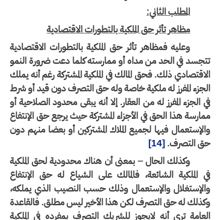
المطلب الثاني:
مظاهر تأثر حق الملكية بالتطورات الاقتصادية
وعليه فمظاهر تأثر حق الملكية بالتطورات الاقتصادية
جسد في الحد من مداه أو ممارسته كلما دعت ضرورة النمو
اقتصادي ذلك. فحق المالك في الملكية المشتركة رغم أنه يملك
جزء المفرز له ملكية خاصة وله حق التصرف دون قيد أو شرط
 الجزء المفرز له من العقار. إلا أنه يبقى محدود الصلاحية أو
ارسة هذا الحق في الأجزاء المشتركة حيث يرجع حق الإنتفاع
لإستعمال فيها لجميع الملاك المشتركين أو بعضا منهم دون
ق التصرف.
[14]
وكذلك الحال – بمعنى أن هناك محدودية لحق الملكية
 الملكية الشائعة، فالمالك على الشياع له حق الإنتفاع
الإستغلال والإستعمال وذلك حسب النصيب الذي يملكه،
ذلك له حق التصرف لكن هذا الأخير ليس مطلق. فالقاعدة
عامة ترى أنه لايجوز للشريك التصرف بمفرده في الملكية