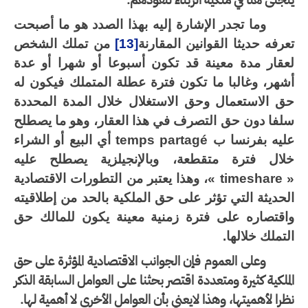
جلى هنا في ملكية الزبناء لنفوذهم.
وما تجدر الإشارة إليه بهذا الصدد هو ما أصبحت
رفه حديثا القوانين المقارنة
[13]
من تملك الشخص
عقار مدة معينة قد تكون أسبوعا أو شهرا أو عدة
شهر، وغالبا ما تكون فترة عطلة المتملك فيكون له
ق الاستعمال وحق الاستغلال خلال المدة المحددة
لفا دون حق التصرف في هذا العقار، وهو ما يصطلح
ليه بفرنسا ب
temps partagé
أي البيع أو الشراء
لال فترة متقطعة، وبالإنجيلزية يصطلح عليه
« timeshare 
، وهذا يعتبر من التطورات الاقتصادية
لحديثة التي تؤثر على حق الملكية بالحد من إطلاقيته
اقتصاره على فترة زمنية معينة يكون للمالك حق
تملك خلالها.
وعلى العموم فإن الجوانب الاقتصادية المؤثرة على حق
ملكية كثيرة ومتعددة اقتصر بحثنا على العوامل السابقة الذكر
را لأهميتها، وهذا لايعني بأن العوامل الأخرى لا أهمية لها.