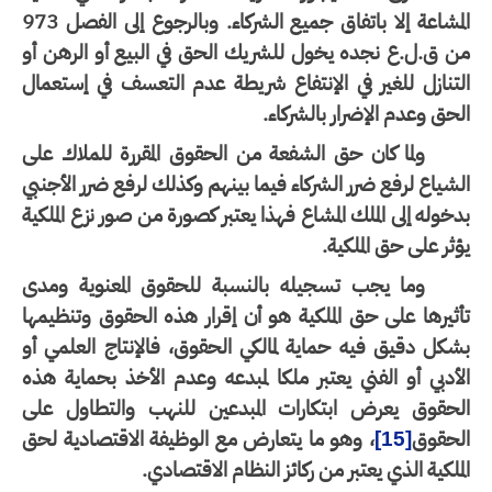
المشاعة إلا باتفاق جميع الشركاء. وبالرجوع إلى الفصل 973
ن ق.ل.ع نجده يخول للشريك الحق في البيع أو الرهن أو
تنازل للغير في الإنتفاع شريطة عدم التعسف في إستعمال
حق وعدم الإضرار بالشركاء.
ولما كان حق الشفعة من الحقوق المقررة للملاك على
شياع لرفع ضرر الشركاء فيما بينهم وكذلك لرفع ضرر الأجنبي
خوله إلى الملك المشاع فهذا يعتبر كصورة من صور نزع الملكية
ثر على حق الملكية.
وما يجب تسجيله بالنسبة للحقوق المعنوية ومدى
ثيرها على حق الملكية هو أن إقرار هذه الحقوق وتنظيمها
كل دقيق فيه حماية لمالكي الحقوق، فالإنتاج العلمي أو
أدبي أو الفني يعتبر ملكا لمبدعه وعدم الأخذ بحماية هذه
لحقوق يعرض ابتكارات المبدعين للنهب والتطاول على
لحقوق
، وهو ما يتعارض مع الوظيفة الاقتصادية لحق
[15]
ملكية الذي يعتبر من ركائز النظام الاقتصادي.