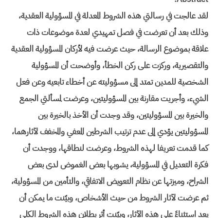
لقد عالجت في رسالتي هذه الشروط المعدلة في المسؤولية العقدية،
وذلك بعد أن تعرضت في فصل تمهيدي لعدة موضوعات ذات
علاقة بموضوع الرسالة، حيث عرضت فيه لأركان المسؤولية العقدية
والتقصيرية، وركزت على ركن الخطأ، وأوضحت أن المسؤولية
الشخصية للمدين تمتد إلى مسؤوليته عن أخطاء تابعيه وعن فعل
الشيء، وأجريت مقارنة بين المسؤوليتين، وعرضت لمسألتي الجمع
والخيرة بين المسؤوليتين، وقد وجدت أن الأخذ بالخيرة بين
المسؤوليتين يؤدي إلى عدم ترتيب الشرطين المعفي والمخفف لآثارهما،
كما قدمت تعريفا لهذه الشروط، وعرضت لنطاقها، ووجدت أن
فكرة التعديل في المسؤولية، يشوبها بعض الغموض لدى بعض
الشراح، وميزتها عن نظام التعويض الاتفاقي، والتأمين من المسؤولية،
ثم عرضت لآثار الشروط من حيث الأشخاص، وبيّنت ما يمكن أن
يعد استثناءً على هذه الآثار، وبيّنت أثر بطلان هذه الشروط الكلي