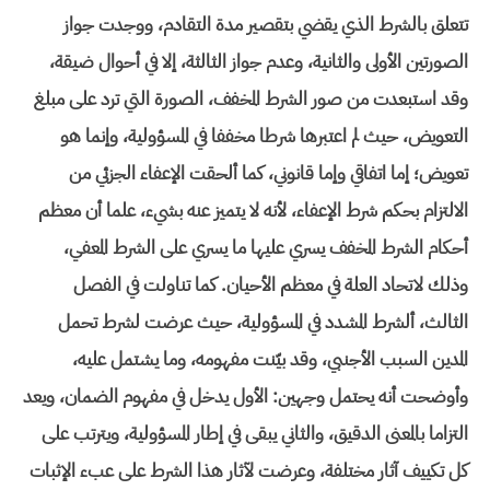
تتعلق بالشرط الذي يقضي بتقصير مدة التقادم، ووجدت جواز
الصورتين الأولى والثانية، وعدم جواز الثالثة، إلا في أحوال ضيقة،
وقد استبعدت من صور الشرط المخفف، الصورة التي ترد على مبلغ
التعويض، حيث لم اعتبرها شرطا مخففا في المسؤولية، وإنما هو
تعويض؛ إما اتفاقي وإما قانوني، كما ألحقت الإعفاء الجزئي من
الالتزام بحكم شرط الإعفاء، لأنه لا يتميز عنه بشيء، علما أن معظم
أحكام الشرط المخفف يسري عليها ما يسري على الشرط المعفي،
وذلك لاتحاد العلة في معظم الأحيان. كما تناولت في الفصل
الثالث، ألشرط المشدد في المسؤولية، حيث عرضت لشرط تحمل
المدين السبب الأجنبي، وقد بيّنت مفهومه، وما يشتمل عليه،
وأوضحت أنه يحتمل وجهين: الأول يدخل في مفهوم الضمان، ويعد
التزاما بالمعنى الدقيق، والثاني يبقى في إطار المسؤولية، ويترتب على
كل تكييف آثار مختلفة، وعرضت لآثار هذا الشرط على عبء الإثبات