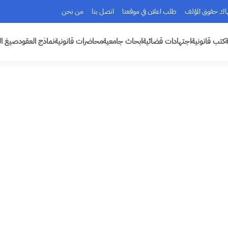
هاك حقوق المؤلف
طلب اعلان في موقعنا
اتصل بنا
من نحن
ة
كتب قانونية
اجتهادات قضائية
ابحاث جامعية
محاضرات قانونية
نماذج العقود
صيغ ال