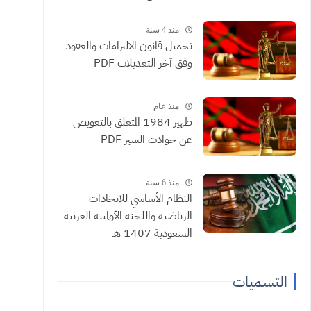
منذ 4 سنة
تحميل قانون الالتزامات والعقود
وفق آخر التعديلات PDF
منذ عام
ظهير 1984 المتعلق بالتعويض
عن حوادث السير PDF
منذ 6 سنة
النظام الأساسي للاتحادات
الرياضية واللجنة الأولمبية العربية
السعودية 1407 هـ
التسميات