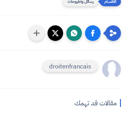
رسائل وأطروحات
droitenfrancais
مقالات قد تهمك