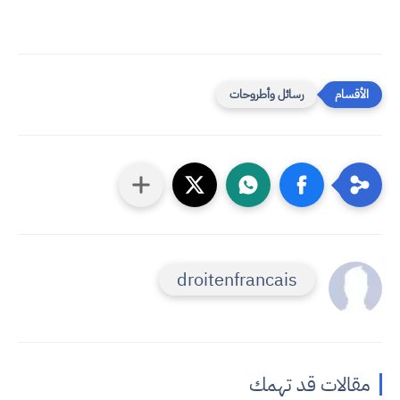
رسائل وأطروحات
droitenfrancais
مقالات قد تهمك