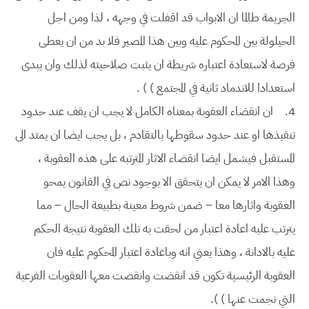
الجريمة طالما ان الابواب قد اقفلت في وجهه ، لذا ومن اجل
الحيلولة بين المحكوم عليه وبين هذا المصير فلا بد من ان يعطى
فرصة لاستعادة اعتباره شريطة ان يثبت صلاحيته لذلك وان يبدى
استعدادا للاندماد ثانية في المجتمع ) ) .
4.
ان انقضاء العقوبة بمعناه الكامل لا يجب ان يقف عند حدود
تنفيذها او عند حدود سقوطها بالتقادم ، بل يجب ايضا ان يمتد الى
المستقبل فيشمل ايضا انقضاء الاثار المترتبه على هذه العقوبة ،
وهذا الامر لا يمكن ان يتحقق الا بوجود نص في القانون يمحو
العقوبة واثارها معا – ضمن شروط معينة بطبيعة الحال – مما
يترتب عليه اعادة اعتبار من لحقت به تلك العقوبة نتيجة الحكم
عليه بالادانة ، وهذا يعني انه وباعادة اعتبار المحكوم عليه فان
العقوبة الرئيسية تكون قد انقضت وانقصت معها العقوبات الفرعية
التي نجمت عنها ) ).