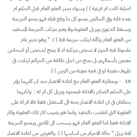
اصلية كانت ام فرعية ) ) وسواء صدر العفو العام قبل الحكم ام
بعده فانه وفي الحالتين يمحو كل ما وقع قبله فهو يمحو الجريمة
ويسقط الدعوى ويزيل العقوبة،ولا يعتبر مرتكب الجريمة المستفيد
من العفو العام وكأنه ارتكب جريمة قط ) ). " وهو تدبير عام
ملحوظ فيه الجرم لا شخص مرتكبه اذ لا يمنح لشخص أو اشخاص
معنيين بأسمائهم بل يمنح من اجل طائفة من الجرائم ارتكبت في
ظروف معينة او في فترة معينة من الزمن ) ).
18
- وبمقارنة العفو العام مع اعادة الاعتبار نجد ان كليهما يؤثر
على الحكم الصادر بالادانة فيمحوه ويزيل كل اثر له : ولكنهما
يختلفان في ان اعادة الاعتبار يتجه الى المستقبل فقط فلا اثر له على
العقوبة التي انقضت بالتنفيذ وانما هو يصيب اثار تلك العقوبة واثار
الادانة فقط اما العفو العام فهو ينسحب الى الماضي ويمحو الجريمة
لانه يزيل " حالة الاجرام من اساسها ) ). والغرض من اعادة الاعتبار