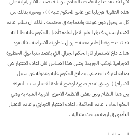
لانها قد نفذت او انقضت بالتقادم ، ولكنه يصيب الاثار المترتبة على
هذه العقوبة فيزيلها عن عاتق المحكوم عليه ) ) ، ويحرره بذلك من
كل ما يحول دون عودته واندماجه في مجتمعه . ذلك ان نظام اعادة
الاعتبار يستهدف في المقام الاول اعادة تأهيل المحكوم عليه طالما انه
قد ثبت – وفقا لمعايير معينة – زوال خطورته الاجرامية ، فلا يعود
هناك داع لاستمرار اثار الحكم الجزائي التي يقصد منها توقي الخطورة
الاجرامية لمرتكب الجريمة وعلى هذا الاساس فان اعادة الاعتبار هي
بمثابة اعتراف اجتماعي بصلاح المحكوم عليه وعدوله عن سبيل
الاجرام) ). وحتى نقدم صورة اوضح لاعادة الاعتبار يجب التفرقة
بين هذا النظام وبين بعض الانظمة الاخرى القريبة الشبه به وهي
العفو العام ، اعادة المحاكمة ، اعادة الاعتبار التجاري واعادة الاعتبار
التأديبي في اربعة مباحث متتالية .
المبحث الاول