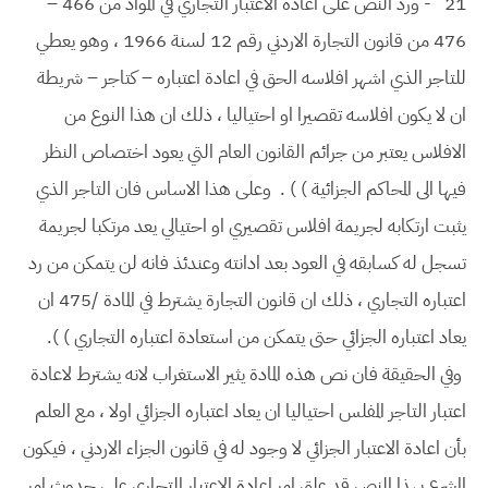
21
- ورد النص على اعادة الاعتبار التجاري في المواد من 466 –
476 من قانون التجارة الاردني رقم 12 لسنة 1966 ، وهو يعطي
للتاجر الذي اشهر افلاسه الحق في اعادة اعتباره – كتاجر – شريطة
ان لا يكون افلاسه تقصيرا او احتياليا ، ذلك ان هذا النوع من
الافلاس يعتبر من جرائم القانون العام التي يعود اختصاص النظر
فيها الى المحاكم الجزائية ) ) . وعلى هذا الاساس فان التاجر الذي
يثبت ارتكابه لجريمة افلاس تقصيري او احتيالي يعد مرتكبا لجريمة
تسجل له كسابقه في العود بعد ادانته وعندئذ فانه لن يتمكن من رد
اعتباره التجاري ، ذلك ان قانون التجارة يشترط في المادة /475 ان
يعاد اعتباره الجزائي حتى يتمكن من استعادة اعتباره التجاري ) ).
وفي الحقيقة فان نص هذه المادة يثير الاستغراب لانه يشترط لاعادة
اعتبار التاجر المفلس احتياليا ان يعاد اعتباره الجزائي اولا ، مع العلم
بأن اعادة الاعتبار الجزائي لا وجود له في قانون الجزاء الاردني ، فيكون
المشرع بهذا النص قد علق امر اعادة الاعتبار التجاري على حدوث امر