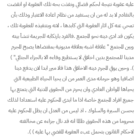
عليه عقوبة نتيجة لحكم قضائي ونفذت بحه تلك العقوبة او انقضت
بالتقادم لا بد له من ان يستفيد من نظام اعادة الاعتبار وذلك بأن
تمحي عنه كل اثار العقوبة التي كابدها ، لانه وبتنفيذه للعقوبة تلك ،
يكون قد ادى دينه نحو المجتمع .فالفرد بارتكابه للجريمة تنشأ بينه
وبين المجتمع " علاقة اشبه بعلاقة مديونية بمقتضاها يصبح المجرم
مدينا للمجتمع بدين اخلاقي لا يستطيع وفاءه الا بالجزاء الجنائي" )
). وحين يوفي المجرم دينه الاخلاقي هذا فلا مبرر ابدا لان يدفع دينا
اضافيا وهو حرمانه مدى العمر من ان يحيا الحياة الطبيعية التي
يحياها المواطن العادي وان يحرم من الحقوق المدنية التي يتمتع بها
جميع افراد المجتمع خاصة اذا ما ابدى المحكوم عليه استعدادا لذلك
بحسن السيرة والسلوك ، اذ ليس من العدل ان يظل المحكوم عليه
محروما من هذه الحقوق طالما انه قد نال جزاءه عن مخالفته
لاحكام القانون بتحمل عبء العقوبة المقضي بها عليه ) ).