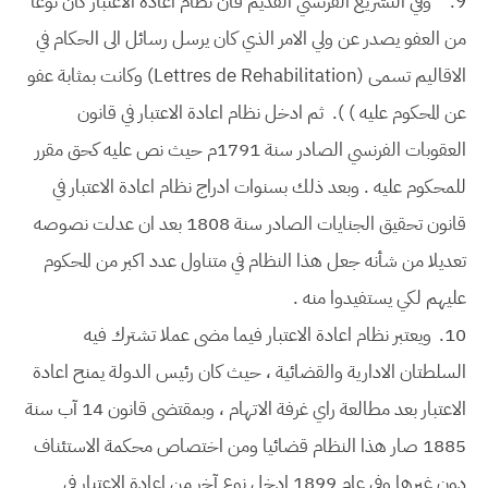
9.
وفي التشريع الفرنسي القديم فان نظام اعادة الاعتبار كان نوعا
من العفو يصدر عن ولي الامر الذي كان يرسل رسائل الى الحكام في
الاقاليم تسمى (Lettres de Rehabilitation) وكانت بمثابة عفو
عن المحكوم عليه ) ). ثم ادخل نظام اعادة الاعتبار في قانون
العقوبات الفرنسي الصادر سنة 1791م حيث نص عليه كحق مقرر
للمحكوم عليه . وبعد ذلك بسنوات ادراج نظام اعادة الاعتبار في
قانون تحقيق الجنايات الصادر سنة 1808 بعد ان عدلت نصوصه
تعديلا من شأنه جعل هذا النظام في متناول عدد اكبر من المحكوم
عليهم لكي يستفيدوا منه .
10.
ويعتبر نظام اعادة الاعتبار فيما مضى عملا تشترك فيه
السلطتان الادارية والقضائية ، حيث كان رئيس الدولة يمنح اعادة
الاعتبار بعد مطالعة راي غرفة الاتهام ، وبمقتضى قانون 14 آب سنة
1885 صار هذا النظام قضائيا ومن اختصاص محكمة الاستئناف
دون غيرها وفي عام 1899 ادخل نوع آخر من اعادة الاعتبار في