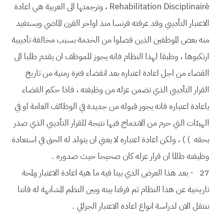
Rehabilitation Disciplinairè ، وترجمتها الى العربية هي اعادة
الاعتبار التأديبي وقد عرفته فرنسا منذ اواخر القرن الماضي ويستفيد
منه بعض الموظفين الذين فصلوا من الخدمة بسبب مخالفة تأديبية
ارتكبوها ، وطبقا لهذا النظام فانه يجوز للموظف ان يقدم طلبا الى
القضاء من اجل اعادة اعتباره بعد انقضاء فترة زمنية من تاريخ
القرار التأديبي الذي تضمن عزله من وظيفته ، فاذا حكم القضاء
باعادة اعتباره فانه يجوز قبوله من جديدة في الوظائف العامة او في
الهيئات التي حرم من الاندماج فيها نتيجة للقرار التأديبي الذي صدر
بحقه ) ) ، ولكن اعادة اعتباره لا يعني ان يتولد له الحق في استعادة
وظيفته طالما ان قرار عزله كان صحيحا حيث صدوره .
27
- بعد هذا العرض الذي بينا فيه ما هية اعادة الاعتبار ولمحة
تاريخية عن هذا النظام ثم فرقنا بينه وبين النظم المشابهة له فاننا
ننتقل الان لدراسة انواع اعادة الاعتبار الجزائي .