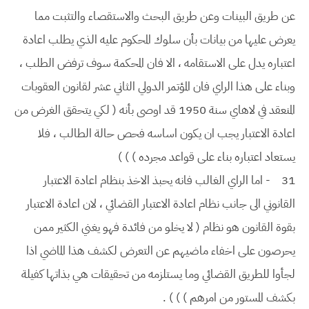
عن طريق البينات وعن طريق البحث والاستقصاء والتثبت مما
يعرض عليها من بيانات بأن سلوك المحكوم عليه الذي يطلب اعادة
اعتباره يدل على الاستقامه ، الا فان المحكمة سوف ترفض الطلب ،
وبناء على هذا الراي فان المؤتمر الدولي الثاني عشر لقانون العقوبات
المنعقد في لاهاي سنة 1950 قد اوصى بأنه ( لكي يتحقق الغرض من
اعادة الاعتبار يجب ان يكون اساسه فحص حالة الطالب ، فلا
يستعاد اعتباره بناء على قواعد مجرده ) ) )
31
- اما الراي الغالب فانه يحبذ الاخذ بنظام اعادة الاعتبار
القانوني الى جانب نظام اعادة الاعتبار القضائي ، لان اعادة الاعتبار
بقوة القانون هو نظام ( لا يخلو من فائدة فهو يغني الكثير ممن
يحرصون على اخفاء ماضيهم عن التعرض لكشف هذا الماضي اذا
لجأوا للطريق القضائي وما يستلزمه من تحقيقات هي بذاتها كفيلة
بكشف المستور من امرهم ) ) ) .