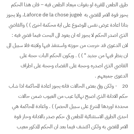
طرق الطعن المقررة او بفوات ميعاد الطعن فيه – فان هذا الحكم
يحوز قوة الامر المقضي به Laforce de la chose jugeè، ولا يجوز
بتاتا اعادة عرض نفس الموضوع على اية محكمة اخرى ) ) والقاضي
الذي اصدر الحكم لا يجوز له ان يعود الى البحث فيما قضي فيه :
لان الدعوى قد خرجت من حوزته واستنفذ فيها ولايته فلا سبيل الى
ان ينظر فيها من جديد " ) ) . ويكون الحكم البات حجة على
القاضي الذي اصدره وحجة على القضاء وحجة على اطراف
الدعوى جميعهم .
20
- ولكن وفي بعض الحالات فانه يجوز اعادة المحاكمة اذا شاب
حكم الادانة الذي اصبح نهائيا عيب من العيوب ضمن حالات
محددة اوردها المشرع على سبيل الحصر) ) . واعادة المحاكمة هي
احدى الطرق الاستثنائية للطعن في حكم صدر بالادانة وحاز قوة
الامر المقضي به ولكن اكتشف فيما بعد ان الحكم المذكور معيب