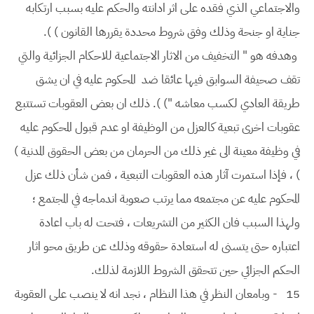
والاجتماعي الذي فقده على اثر ادانته والحكم عليه بسبب ارتكابه
جناية او جنحة وذلك وفق شروط محددة يقررها القانون ) ).
وهدفه هو " التخفيف من الاثار الاجتماعية للاحكام الجزائية والتي
تقف صحيفة السوابق فيها عائقا ضد المحكوم عليه في ان يشق
طريقة العادي لكسب معاشه ") ). ذلك ان بعض العقوبات تستتبع
عقوبات اخرى تبعية كالعزل من الوظيفة او عدم قبول المحكوم عليه
في وظيفة معينة الى غير ذلك من الحرمان من بعض الحقوق المدنية )
) ، فإذا استمرت آثار هذه العقوبات التبعية ، فمن شأن ذلك عزل
المحكوم عليه عن مجتمعه مما يرتب صعوبة اندماجه في المجتمع ؛
ولهذا السبب فان الكثير من التشريعات ، فتحت له باب اعادة
اعتباره حتى يتسنى له استعادة حقوقه وذلك عن طريق محو اثار
الحكم الجزائي حين تتحقق الشروط اللازمة لذلك.
15
- وبامعان النظر في هذا النظام ، نجد انه لا ينصب على العقوبة