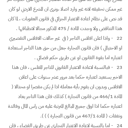
غير ممكن تحقيقه لانه غير وارد اصلا ،ونرى ان المشرع الاردني لو كان
قد نص على نظام اعادة الاعتبار الجزائي في قانون العقوبات ، لما كان
هذا التناقض ولا وجدت المادة / 475 المذكور مجالا لانطباقها .
22
- واذا اعلن افلاس التاجر ( في غير حالات الافلاس التقصيري
او الاحتيالي ) فان قانون التجارة جعل من حق هذا التاجر استعادة
اعتباره اما بقوة القانون او عن طريق حكم قضائي .
23
- فبالنسبة لاعادة الاعتبار القانوني للتاجر المفلس ، فان هذا
الاخير يستعيد اعتباره حكما بعد مرور عشر سنوات على اعلان
الافلاس وبدون ان يقوم بأية معاملة اذا لم يكن مقصرا او محتالا (
المادة 466/1 من قانون التجارة ) كذلك فان هذا التاجر يعاد
اعتباره حكما اذا اوفى جميع المبالغ المترتبة عليه من راس المال وفائدة
ونفقات ( المادة 467/1 من قانون التجارة ) ) ).
24
- اما بالنسبة لاعادة الاعتبار التجاري عن طريق القضاء ، فان