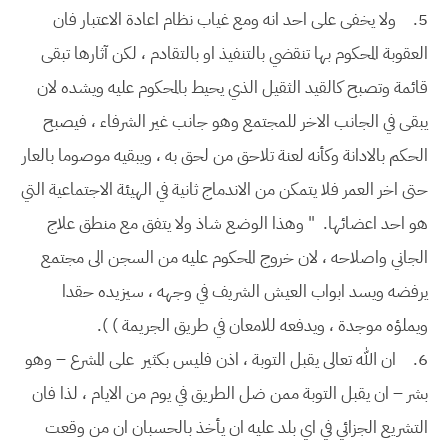
5.
ولا يخفى على احد انه ومع غياب نظام اعادة الاعتبار فان
العقوبة المحكوم بها تنقضي بالتنفيذ او بالتقادم ، لكن آثارها تبقى
قائمة وتصبح كالقيد الثقيل الذي يحيط بالمحكوم عليه ويشده لان
يبقى في الجانب الاخر للمجتمع وهو جانب غير الشرفاء ، فيصبح
الحكم بالادانة وكأنه لعنة تلاحق من لحق به ، ويبقيه موصوما بالعار
حتى اخر العمر فلا يتمكن من الاندماج ثانية في الهيئة الاجتماعية التي
هو احد اعضائها. " وهذا الوضع شاذ ولا يتفق مع منطق علاج
الجاني واصلاحه ، لان خروج المحكوم عليه من السجن الى مجتمع
يرفضه ويسد ابواب العيش الشريف في وجهه ، سيزيده حقدا
ويملؤه موجدة ، ويدفعه للامعان في طريق الجريمة ) ).
6.
ان الله تعالى يقبل التوبة ، اذن فليس بكثير على المشرع – وهو
بشر – ان يقبل التوبة ممن ضل الطريق في يوم من الايام ، لذا فان
التشريع الجزائي في اي بلد عليه ان يأخذ بالحسبان ان من وقعت