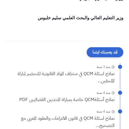
وزير التعليم العالي والبحث العلمي سليم خلبوس
قد يعجبك ايضا
منذ 3 سنة
نماذج اسئلة QCM في مختلف المواد القانونية للتحضير لمباراة
الملحقين...
منذ 4 سنة
نماذج أسئلةQCM خاصة بمباراة المنتدبين القضائيين PDF
منذ 4 سنة
نماذج اسئلة QCM في قانون الالتزامات والعقود المغربي مع
التصحيح...