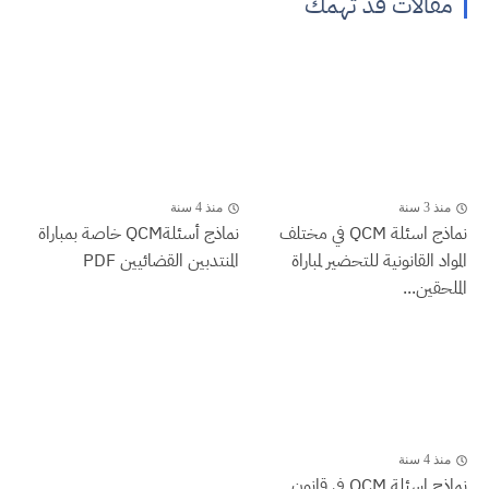
مقالات قد تهمك
منذ 3 سنة
منذ 4 سنة
نماذج اسئلة QCM في مختلف
نماذج أسئلةQCM خاصة بمباراة
المواد القانونية للتحضير لمباراة
المنتدبين القضائيين PDF
الملحقين...
منذ 4 سنة
نماذج اسئلة QCM في قانون