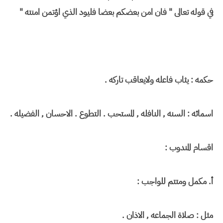
في قوله تعالى " فان امن بعضكم بعضا فليود الذي اؤتمن امنته "
حكمه : يثاب فاعله ولايعاقب تاركه .
اسمائه : السنه , النافله , المستحب . التطوع . الاحسان , الفضيله .
اقسام المندوب :
أ‌. مكمل ومتتم للواجب :
مثل : صلاة الجماعه , الاذان .