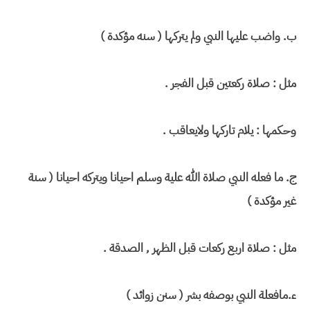
ب‌. واضب عليها النبي ولم يتركها ( سنه مؤكدة )
مثل : صلاة ركعتين قبل الفجر .
وحكمها : يلام تاركها ولايعاقب .
ج. ما فعله النبي صلاة الله علية وسلم احيانا ويتركه احيانا ( سنة
غير مؤكدة )
مثل : صلاة اربع ركعات قبل الظهر , الصدقة .
ء.مافعلة النبي بوصفه بشر ( سنن زوائد )